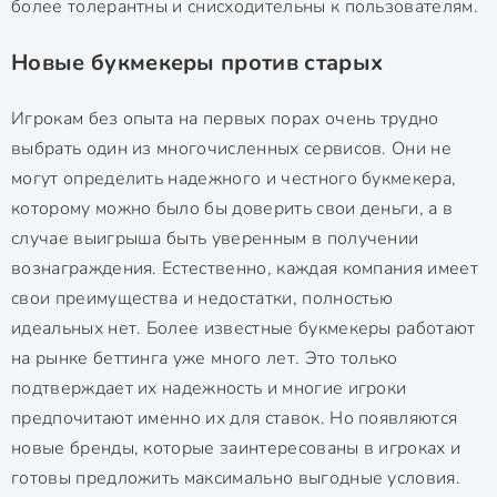
более толерантны и снисходительны к пользователям.
Новые букмекеры против старых
Игрокам без опыта на первых порах очень трудно
выбрать один из многочисленных сервисов. Они не
могут определить надежного и честного букмекера,
которому можно было бы доверить свои деньги, а в
случае выигрыша быть уверенным в получении
вознаграждения. Естественно, каждая компания имеет
свои преимущества и недостатки, полностью
идеальных нет. Более известные букмекеры работают
на рынке беттинга уже много лет. Это только
подтверждает их надежность и многие игроки
предпочитают именно их для ставок. Но появляются
новые бренды, которые заинтересованы в игроках и
готовы предложить максимально выгодные условия.