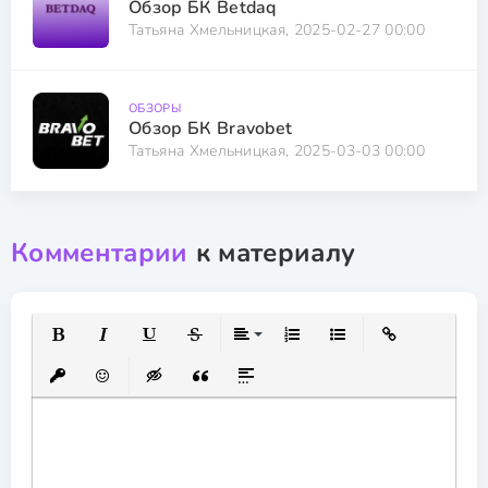
Обзор БК Betdaq
Татьяна Хмельницкая, 2025-02-27 00:00
ОБЗОРЫ
Обзор БК Bravobet
Татьяна Хмельницкая, 2025-03-03 00:00
Комментарии
к материалу
Полужирный
Курсив
Подчеркнутый
Зачеркнутый
Выравнивание
Нумерованный список
Маркированный спис
Вставить ссылк
Вставить защищенную ссылку
Вставить смайлик
Вставка скрытого текста
Вставка цитаты
Вставка спойлера