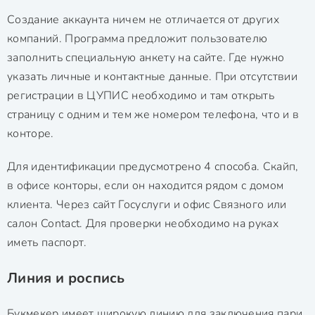
Создание аккаунта ничем не отличается от других
компаний. Программа предложит пользователю
заполнить специальную анкету на сайте. Где нужно
указать личные и контактные данные. При отсутствии
регистрации в ЦУПИС необходимо и там открыть
страницу с одним и тем же номером телефона, что и в
конторе.
Для идентификации предусмотрено 4 способа. Скайп,
в офисе конторы, если он находится рядом с домом
клиента. Через сайт Госуслуги и офис Связного или
салон Contact. Для проверки необходимо на руках
иметь паспорт.
Линия и роспись
Букмекер имеет широкую линию для заключения пари.