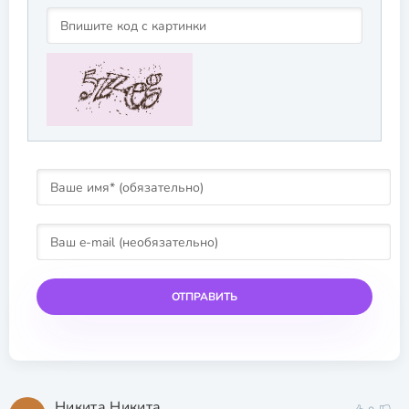
ОТПРАВИТЬ
Никита Никита