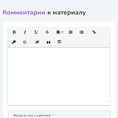
Комментарии
к материалу
Полужирный
Курсив
Подчеркнутый
Зачеркнутый
Выравнивание
Нумерованный список
Маркированный спис
Вставить ссылк
Вставить защищенную ссылку
Вставить смайлик
Вставка скрытого текста
Вставка цитаты
Вставка спойлера
0
Введите код с картинки: