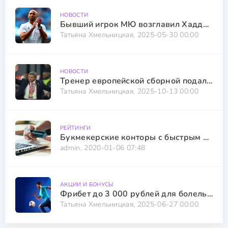
НОВОСТИ
Бывший игрок МЮ возглавил Хаддерсфилд - это его первая тренерская работа
Татьяна Хмельницкая, 2025-05-30 00:00
НОВОСТИ
Тренер европейской сборной подал в отставку после поражения в принципиальном матче отбора ЧМ-2026
Татьяна Хмельницкая, 2025-10-13 00:00
РЕЙТИНГИ
Букмекерские конторы с быстрым выводом денежных средств
admin, 2020-01-06 07:48
АКЦИИ И БОНУСЫ
Фрибет до 3 000 рублей для болельщиков "Балтики" в БЕТСИТИ
Татьяна Хмельницкая, 2025-06-27 00:00