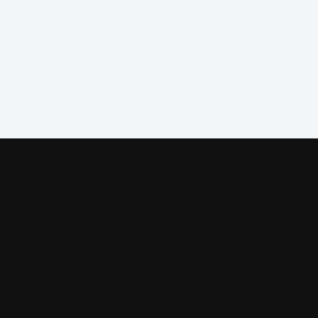
Shans
Bet