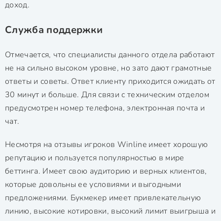
доход.
Служба поддержки
Отмечается, что специалисты данного отдела работают
не на сильно высоком уровне, но зато дают грамотные
ответы и советы. Ответ клиенту приходится ожидать от
30 минут и больше. Для связи с техническим отделом
предусмотрен номер телефона, электронная почта и
чат.
Несмотря на отзывы игроков Winline имеет хорошую
репутацию и пользуется популярностью в мире
беттинга. Имеет свою аудиторию и верных клиентов,
которые довольны ее условиями и выгодными
предложениями. Букмекер имеет привлекательную
линию, высокие котировки, высокий лимит выигрыша и