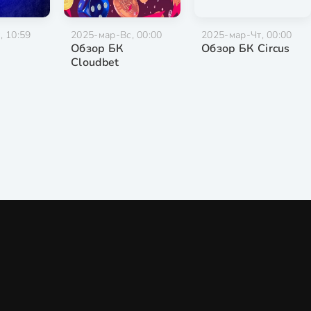
, 10:59
2025-мар-Вс, 00:00
2025-мар-Чт, 00:00
Обзор БК
Обзор БК Circus
Cloudbet