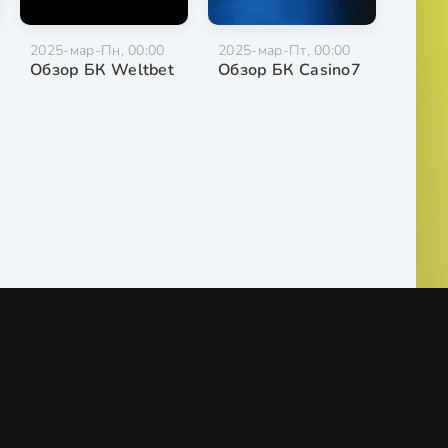
2025-мар-Пн, 00:00
2025-мар-Пт, 00:00
Обзор БК Weltbet
Обзор БК Casino7