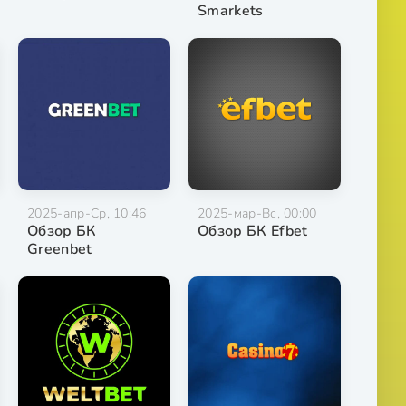
Smarkets
2025-апр-Ср, 10:46
2025-мар-Вс, 00:00
Обзор БК
Обзор БК Efbet
Greenbet