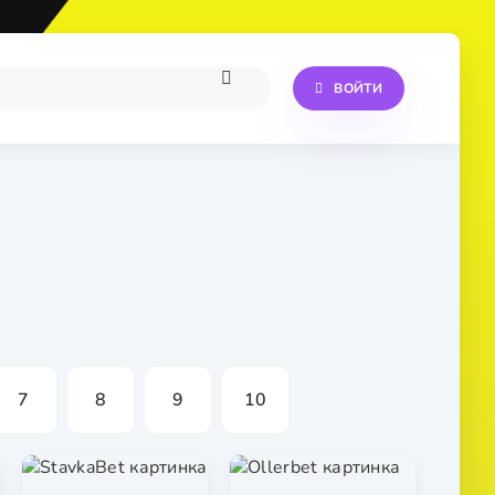
ВОЙТИ
7
8
9
10