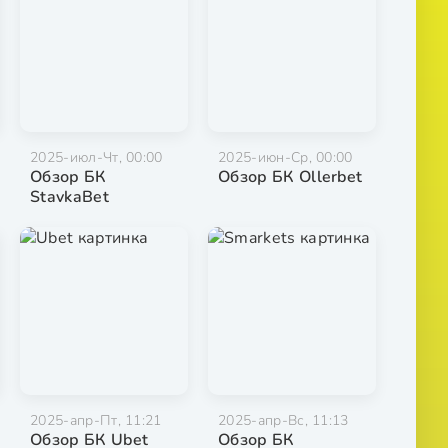
2025-июл-Чт, 00:00
2025-июн-Ср, 00:00
Обзор БК
Обзор БК Ollerbet
StavkaBet
2025-апр-Пт, 11:21
2025-апр-Вс, 11:13
Обзор БК Ubet
Обзор БК