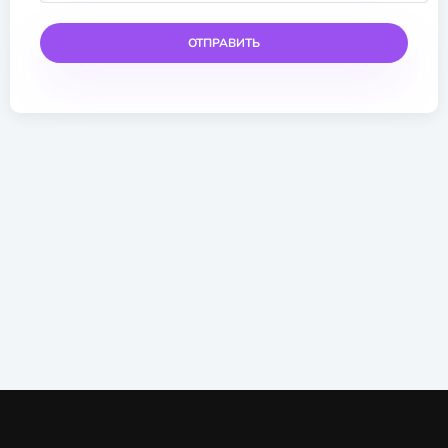
ОТПРАВИТЬ