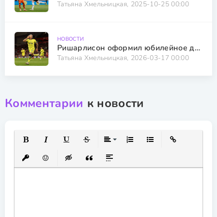
Татьяна Хмельницкая, 2025-10-25 00:00
НОВОСТИ
Ришарлисон оформил юбилейное достижение в АПЛ
Татьяна Хмельницкая, 2026-03-17 00:00
Комментарии
к новости
Полужирный
Курсив
Подчеркнутый
Зачеркнутый
Выравнивание
Нумерованный список
Маркированный спис
Вставить ссылк
Вставить защищенную ссылку
Вставить смайлик
Вставка скрытого текста
Вставка цитаты
Вставка спойлера