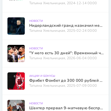
Татьяна Хмельницкая, 2024-12-14 00:00
НОВОСТИ
Нидерландский гранд назначил местную легенду на пост тренера
Татьяна Хмельницкая, 2025-02-24 00:00
НОВОСТИ
"У него есть 30 дней": Временный чемпион озвучил ультиматум Усику
Татьяна Хмельницкая, 2026-06-04 00:00
АКЦИИ И БОНУСЫ
Фрибет Фонбет до 300 000 рублей за выигрышные ставки на спортивные симуляторы
Татьяна Хмельницкая, 2025-07-09 00:00
НОВОСТИ
Шахтер прервал 9-матчевую беспроигрышную серию в еврокубках