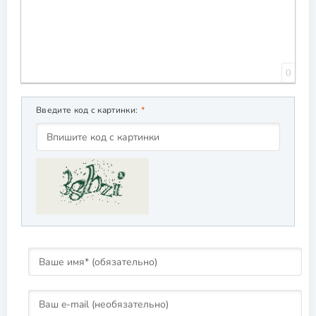
0
Введите код с картинки: