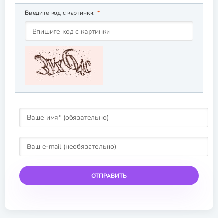
Введите код с картинки:
ОТПРАВИТЬ