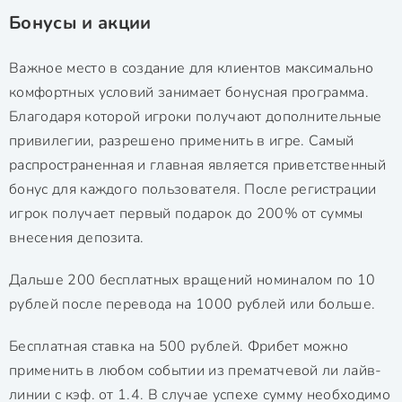
Бонусы и акции
Важное место в создание для клиентов максимально
комфортных условий занимает бонусная программа.
Благодаря которой игроки получают дополнительные
привилегии, разрешено применить в игре. Самый
распространенная и главная является приветственный
бонус для каждого пользователя. После регистрации
игрок получает первый подарок до 200% от суммы
внесения депозита.
Дальше 200 бесплатных вращений номиналом по 10
рублей после перевода на 1000 рублей или больше.
Бесплатная ставка на 500 рублей. Фрибет можно
применить в любом событии из прематчевой ли лайв-
линии с кэф. от 1.4. В случае успехе сумму необходимо