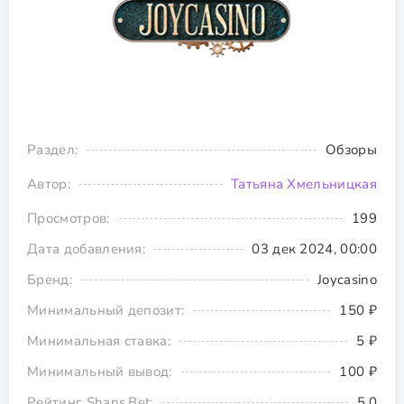
Раздел:
Обзоры
Автор:
Татьяна Хмельницкая
Просмотров:
199
Дата добавления:
03 дек 2024, 00:00
Бренд:
Joycasino
Минимальный депозит:
150 ₽
Минимальная ставка:
5 ₽
Минимальный вывод:
100 ₽
Рейтинг Shans.Bet:
5.0