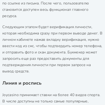
по ссылке из письма. После чего, пользователю
становится доступен весь функционал главного
ресурса.
Следующим этапом будет верификация личности,
которая необходима сразу при первом выводе денег. В
личном кабинете нажав вкладку верификация, нужно
ввести код из смс, чтобы подтвердить номер телефона,
и отправить фото и скан документа. Букмекер может
запросить еще раз предоставить документы для
подтверждения личности при первом запросе на
вывод средств.
Линия и роспись
Joycasino принимает ставки на более 40 видов спорта.
В числе доступны не только самые популярные,