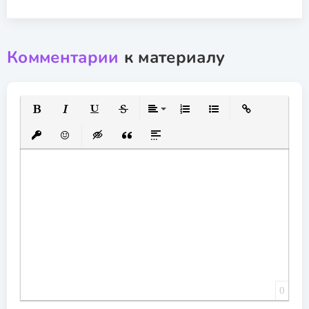
Комментарии
к материалу
Полужирный
Курсив
Подчеркнутый
Зачеркнутый
Выравнивание
Нумерованный список
Маркированный спис
Вставить ссылк
Вставить защищенную ссылку
Вставить смайлик
Вставка скрытого текста
Вставка цитаты
Вставка спойлера
0