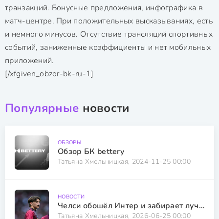
транзакций. Бонусные предложения, инфографика в
матч-центре. При положительных высказываниях, есть
и немного минусов. Отсутствие трансляций спортивных
событий, заниженные коэффициенты и нет мобильных
приложений.
[/xfgiven_obzor-bk-ru-1]
Популярные
новости
ОБЗОРЫ
Обзор БК bettery
Татьяна Хмельницкая, 2024-11-25 00:00
НОВОСТИ
Челси обошёл Интер и забирает лучшего защитника Серии А
Татьяна Хмельницкая, 2026-06-25 00:00