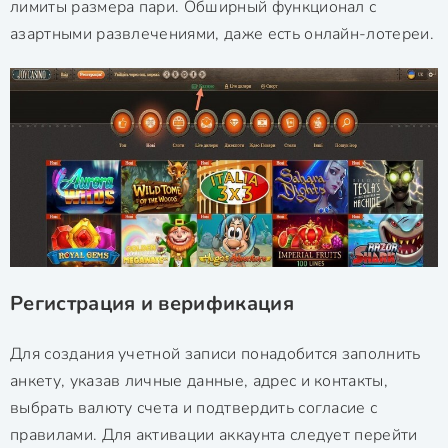
лимиты размера пари. Обширный функционал с
азартными развлечениями, даже есть онлайн-лотереи.
Регистрация и верификация
Для создания учетной записи понадобится заполнить
анкету, указав личные данные, адрес и контакты,
выбрать валюту счета и подтвердить согласие с
правилами. Для активации аккаунта следует перейти