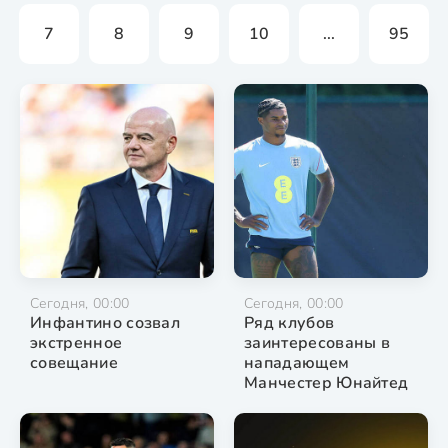
7
8
9
10
...
95
Сегодня, 00:00
Сегодня, 00:00
Инфантино созвал
Ряд клубов
экстренное
заинтересованы в
совещание
нападающем
Манчестер Юнайтед