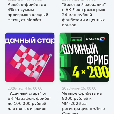
Кешбэк-фрибет до
"Золотая Лихорадка"
4% от суммы
в БК Леон розыгрыш
проигрыша каждый
24 млн рублей
месяц от Мелбет
фрибетами и ценных
призов
2026-июл-Пн, 00:00
2026-июл-Сб, 00:00
"Удачный старт" от
Четыре фрибета на
БК Марафон: фрибет
8000 рублей к
до 100 000 рублей
ЧМ-2026 за
для новых игроков
регистрацию в «Лиге
Ставок»