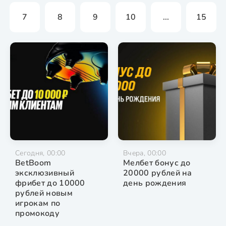
7
8
9
10
...
15
Сегодня, 00:00
Вчера, 00:00
BetBoom
Мелбет бонус до
эксклюзивный
20000 рублей на
фрибет до 10000
день рождения
рублей новым
игрокам по
промокоду