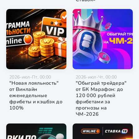
2026-июл-Пт, 00:00
2026-июл-Чт, 00:00
"Новая лояльность"
"Обыграй трейдера"
от Винлайн
от БК Марафон: до
еженедельные
120 000 рублей
фрибеты и кэшбэк до
фрибетами за
100%
прогнозы на
ЧМ-2026