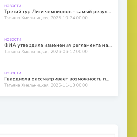
НОВОСТИ
Третий тур Лиги чемпионов - самый результативный в истории турнира
Татьяна Хмельницкая, 2025-10-24 00:00
НОВОСТИ
ФИА утвердила изменения регламента на 2027-2028
Татьяна Хмельницкая, 2026-06-12 00:00
НОВОСТИ
Гвардиола рассматривает возможность покинуть Манчестер Сити летом
Татьяна Хмельницкая, 2025-11-13 00:00