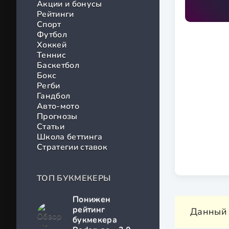
Акции и бонусы
Рейтинги
Спорт
Футбол
Хоккей
Теннис
Баскетбол
Бокс
Регби
Гандбол
Авто-мото
Прогнозы
Статьи
Школа беттинга
Стратегии ставок
ТОП БУКМЕКЕРЫ
Понижен
рейтинг
Данный 
букмекера