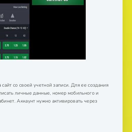
сайт со своей учетной записи. Для ее создания
писать личные данные, номер мобильного и
абинет. Аккаунт нужно активировать через