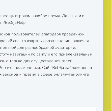
омощь игрокам в любое время. Для связи с
om/Bet9jaHelp.
лионов пользователей благодаря прозрачной
ирокий спектр азартных развлечений, включая
кательной для разнообразной аудитории.
оту навигации по сайту и его привлекательный
нзию только для осуществления своей
Россию, незаконными. Сайт Bet9ja заблокирован
 законов и правил в сфере онлайн-гемблинга.