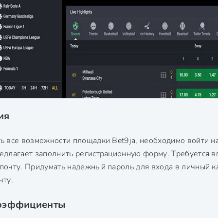
ия
ь все возможности площадки Bet9ja, необходимо войти на 
едлагает заполнить регистрационную форму. Требуется в
почту. Придумать надежный пароль для входа в личный к
чту.
коэффициенты