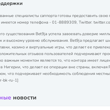
оддержки
анные специалисты саппорта готовы предоставить свою п
имеется номер телефона - 01-8889309, Twitter: twitter.c
его существования Bet9ja успела завоевать доверие мил
ок и высокому уровню обслуживания. Bet9ja предлагает ш
тавки, казино и виртуальные игры, что делает ее привле
ложительных отзывов пользователей подчеркивают прост
ко важным моментом является то, что контора имеет лице
 в Нигерии, что делает ее операции вне страны, включая 
ом, что подчеркивает необходимость соблюдения местных
r-bk-ru-1]
ные
новости