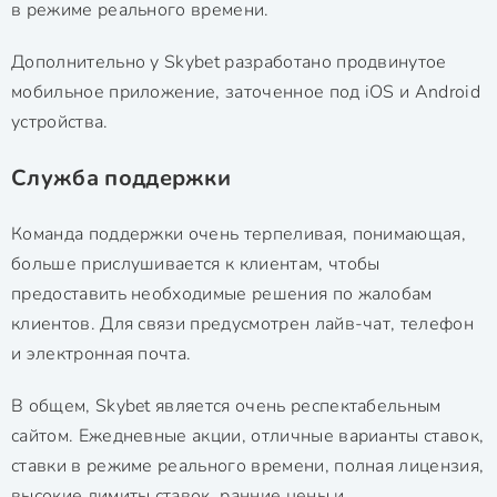
в режиме реального времени.
Дополнительно у Skybet разработано продвинутое
мобильное приложение, заточенное под iOS и Android
устройства.
Служба поддержки
Команда поддержки очень терпеливая, понимающая,
больше прислушивается к клиентам, чтобы
предоставить необходимые решения по жалобам
клиентов. Для связи предусмотрен лайв-чат, телефон
и электронная почта.
В общем, Skybet является очень респектабельным
сайтом. Ежедневные акции, отличные варианты ставок,
ставки в режиме реального времени, полная лицензия,
высокие лимиты ставок, ранние цены и