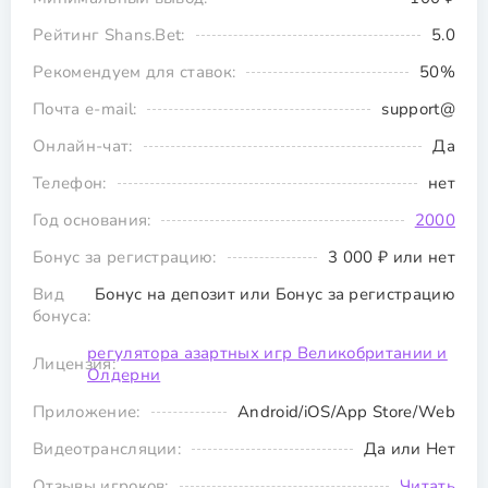
Рейтинг Shans.Bet:
5.0
Рекомендуем для ставок:
50%
Почта e-mail:
support@
Онлайн-чат:
Да
Телефон:
нет
Год основания:
2000
Бонус за регистрацию:
3 000 ₽ или нет
Вид
Бонус на депозит или Бонус за регистрацию
бонуса:
регулятора азартных игр Великобритании и
Лицензия:
Олдерни
Приложение:
Android/iOS/App Store/Web
Видеотрансляции:
Да или Нет
Отзывы игроков:
Читать