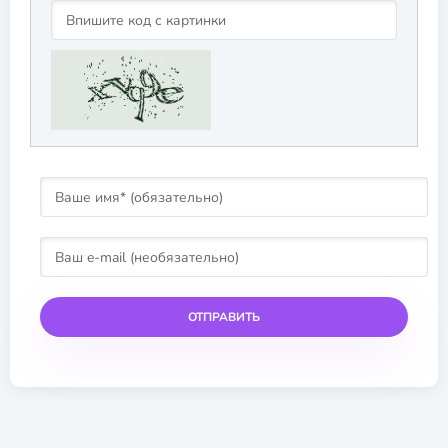
ОТПРАВИТЬ