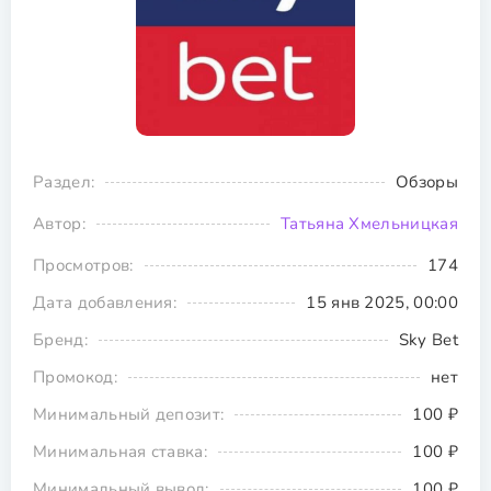
Раздел:
Обзоры
Автор:
Татьяна Хмельницкая
Просмотров:
174
Дата добавления:
15 янв 2025, 00:00
Бренд:
Sky Bet
Промокод:
нет
Минимальный депозит:
100 ₽
Минимальная ставка:
100 ₽
Минимальный вывод:
100 ₽