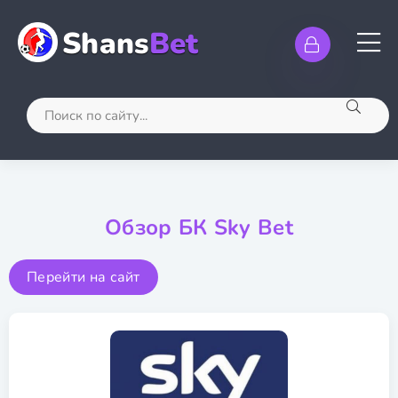
Shans
Bet
Обзор БК Sky Bet
Перейти на сайт