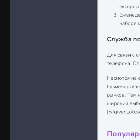
экспрес
Еженеде
наборе 
Служба п
Для связи с 
телефона. Сп
Несмотря на 
букмекерская
рынков. Тем 
широкий выбо
[/xfgiven_obzo
Популяр