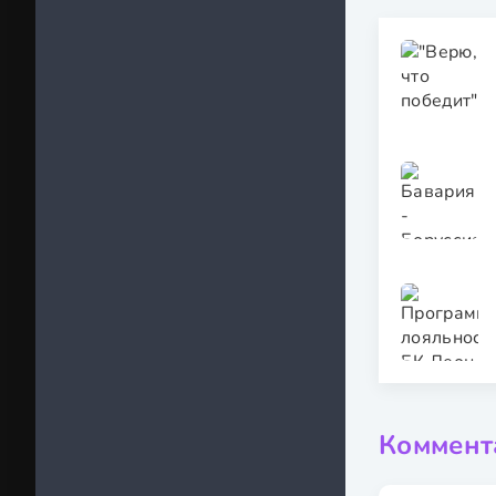
Коммент