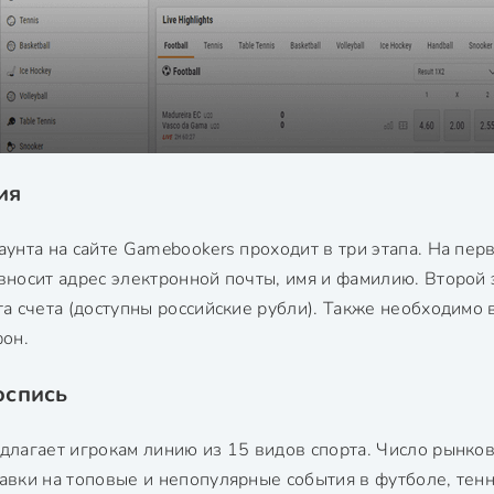
ия
аунта на сайте Gamebookers проходит в три этапа. На пер
вносит адрес электронной почты, имя и фамилию. Второй э
та счета (доступны российские рубли). Также необходимо 
фон.
оспись
длагает игрокам линию из 15 видов спорта. Число рынко
авки на топовые и непопулярные события в футболе, тенни