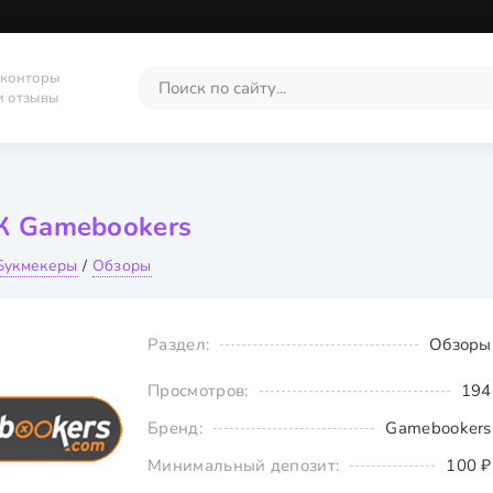
 конторы
и отзывы
К Gamebookers
Букмекеры
/
Обзоры
Раздел:
Обзоры
Просмотров:
194
Бренд:
Gamebookers
Минимальный депозит:
100 ₽