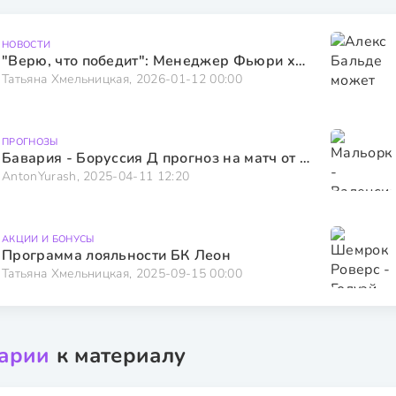
НОВОСТИ
"Верю, что победит": Менеджер Фьюри хочет увидеть третий бой с Усиком
Татьяна Хмельницкая, 2026-01-12 00:00
ПРОГНОЗЫ
Бавария - Боруссия Д прогноз на матч от AntonYurash 12.04.2025
AntonYurash, 2025-04-11 12:20
АКЦИИ И БОНУСЫ
Программа лояльности БК Леон
Татьяна Хмельницкая, 2025-09-15 00:00
арии
к материалу