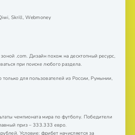
Qiwi, Skrill, Webmoney
зоной .com. Дизайн похож на десктопный ресурс,
аться при поиске любого раздела.
о только для пользователей из России, Румынии,
льтаты чемпионата мира по футболу. Победители
лавный приз – 333.333 евро.
 рублей. Условие: фрибет начисляется за