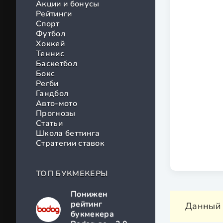
Акции и бонусы
Рейтинги
Спорт
Футбол
Хоккей
Теннис
Баскетбол
Бокс
Регби
Гандбол
Авто-мото
Прогнозы
Статьи
Школа беттинга
Стратегии ставок
ТОП БУКМЕКЕРЫ
Понижен
рейтинг
Данный 
букмекера