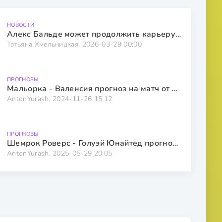
НОВОСТИ
Алекс Бальде может продолжить карьеру в Англии
Татьяна Хмельницкая, 2026-03-29 00:00
ПРОГНОЗЫ
Мальорка - Валенсия прогноз на матч от AntonYurash 29.11.2024
AntonYurash, 2024-11-26 15:12
ПРОГНОЗЫ
Шемрок Роверс - Голуэй Юнайтед прогноз на матч от AntonYurash 30.05.2025
AntonYurash, 2025-05-29 20:05