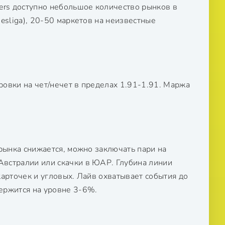
kers доступно небольшое количество рынков в
desliga), 20-50 маркетов на неизвестные
ровки на чет/нечет в пределах 1.91-1.91. Маржа
 рынка снижается, можно заключать пари на
Австралии или скачки в ЮАР. Глубина линии
карточек и угловых. Лайв охватывает события до
ержится на уровне 3-6%.