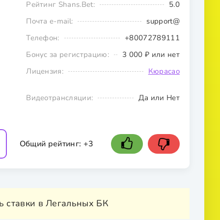
Рейтинг Shans.Bet:
5.0
Почта e-mail:
support@
Телефон:
+80072789111
Бонус за регистрацию:
3 000 ₽ или нет
Лицензия:
Кюрасао
Видеотрансляции:
Да или Нет
Общий рейтинг:
+3
ь ставки в Легальных БК