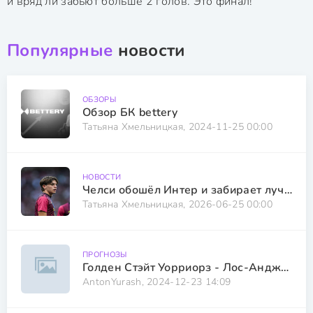
и вряд ли забьют больше 2 голов. Это финал!
Популярные
новости
ОБЗОРЫ
Обзор БК bettery
Татьяна Хмельницкая, 2024-11-25 00:00
НОВОСТИ
Челси обошёл Интер и забирает лучшего защитника Серии А
Татьяна Хмельницкая, 2026-06-25 00:00
ПРОГНОЗЫ
Голден Стэйт Уорриорз - Лос-Анджелес Лейкерс прогноз на матч от AntonYurash 26.12.2024
AntonYurash, 2024-12-23 14:09