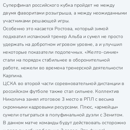
Суперфинал российского кубка пройдет не между
двумя фаворитами розыгрыша, а между неожиданными
участниками решающей игры.
Особенно это касается Ростова, который зимой
подхватил испанский тренер Альба и сумел не просто
удержать на добротном игровом уровне, а и улучшил
некоторые показатели подопечных. «Желто-синие»
стали на порядок стабильнее в оборонительной
работе, нежели во времена тренерской деятельности
Карпина.
ЦСКА во второй части соревновательной дистанции в
российском футболе также стал сильнее. Коллектив
Николича занял итоговое 3 место в РПЛ с весьма
скромными кадровыми ресурсами. Плюс, «армейцы»
сумели отыграться в полуфинальной дуэли с Зенитом.
В данном матче команды будут действовать осторожно