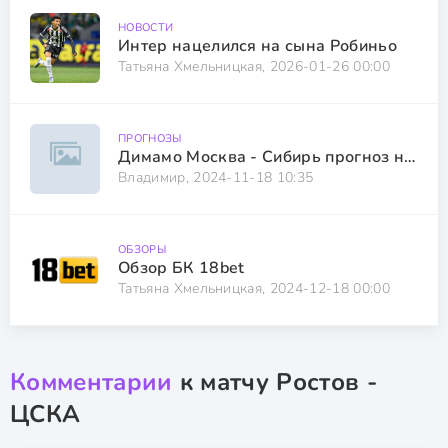
НОВОСТИ
Интер нацелился на сына Робиньо
Татьяна Хмельницкая, 2026-01-26 00:00
ПРОГНОЗЫ
Димамо Москва - Сибирь прогноз на матч от Владимира
Владимир, 2024-11-18 10:35
ОБЗОРЫ
Обзор БК 18bet
Татьяна Хмельницкая, 2024-12-18 00:00
Комментарии
к матчу Ростов -
ЦСКА