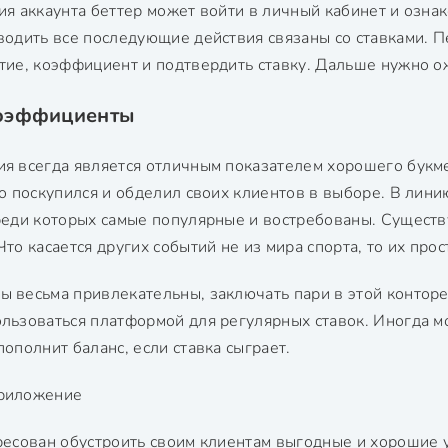
ия аккаунта беттер может войти в личный кабинет и озна
водить все последующие действия связаны со ставками. П
тие, коэффициент и подтвердить ставку. Дальше нужно о
коэффициенты
я всегда является отличным показателем хорошего букме
но поскупился и обделил своих клиентов в выборе. В лин
реди которых самые популярные и востребованы. Существу
то касается других событий не из мира спорта, то их прос
 весьма привлекательны, заключать пари в этой конторе
льзоваться платформой для регулярных ставок. Иногда мо
ополнит баланс, если ставка сыграет.
риложение
ресован обустроить своим клиентам выгодные и хорошие 