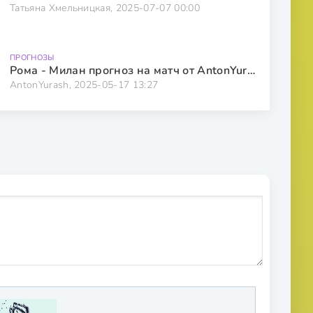
Татьяна Хмельницкая, 2025-07-07 00:00
ПРОГНОЗЫ
Рома - Милан прогноз на матч от AntonYurash 18.05.2025
AntonYurash, 2025-05-17 13:27