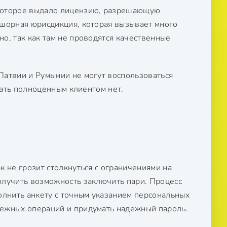
 которое выдало лицензию, разрешающую
фшорная юрисдикция, которая вызывает много
о, так как там не проводятся качественные
Латвии и Румынии не могут воспользоваться
стать полноценным клиентом нет.
к не грозит столкнуться с ограничениями на
олучить возможность заключить пари. Процесс
полнить анкету с точным указанием персональных
нежных операций и придумать надежный пароль.