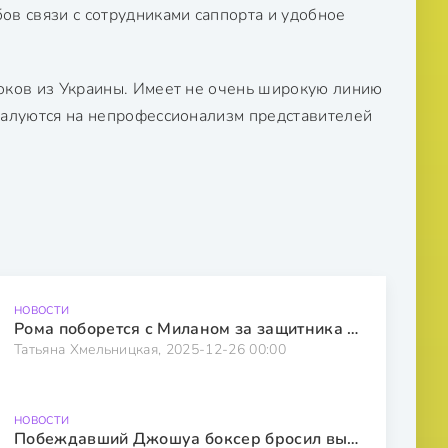
ов связи с сотрудниками саппорта и удобное
роков из Украины. Имеет не очень широкую линию
 жалуются на непрофессионализм представителей
НОВОСТИ
Рома поборется с Миланом за защитника Челси
Татьяна Хмельницкая, 2025-12-26 00:00
НОВОСТИ
Побеждавший Джошуа боксер бросил вызов Фьюри