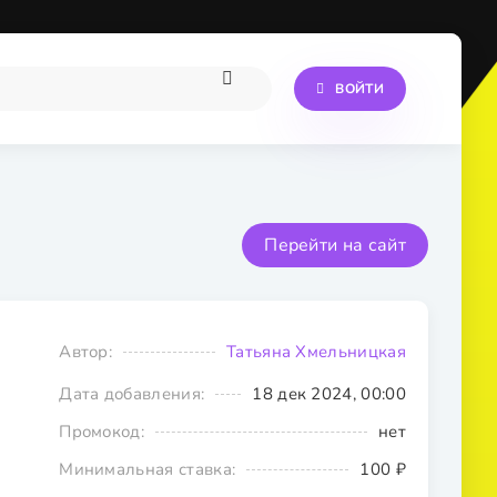
ВОЙТИ
Перейти на сайт
Автор:
Татьяна Хмельницкая
Дата добавления:
18 дек 2024, 00:00
Промокод:
нет
Минимальная ставка:
100 ₽