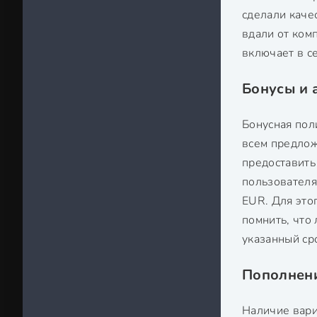
сделали каче
вдали от комп
включает в с
Бонусы и 
Бонусная пол
всем предлож
предоставить
пользователя
EUR. Для это
помнить, что
указанный ср
Пополнени
Наличие вари