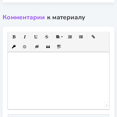
Комментарии
к материалу
Полужирный
Курсив
Подчеркнутый
Зачеркнутый
Выравнивание
Нумерованный список
Маркированный спис
Вставить ссылк
Вставить защищенную ссылку
Вставить смайлик
Вставка скрытого текста
Вставка цитаты
Вставка спойлера
0