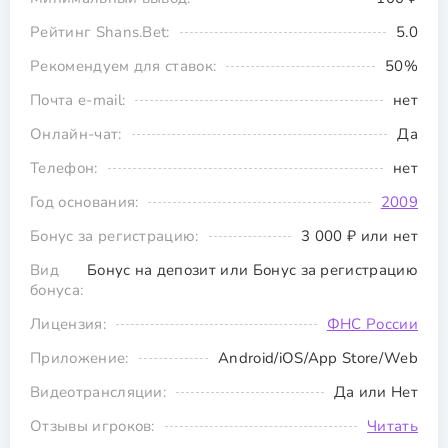
Рейтинг Shans.Bet:
5.0
Рекомендуем для ставок:
50%
Почта e-mail:
нет
Онлайн-чат:
Да
Телефон:
нет
Год основания:
2009
Бонус за регистрацию:
3 000 ₽ или нет
Вид
Бонус на депозит или Бонус за регистрацию
бонуса:
Лицензия:
ФНС России
Приложение:
Android/iOS/App Store/Web
Видеотрансляции:
Да или Нет
Отзывы игроков:
Читать