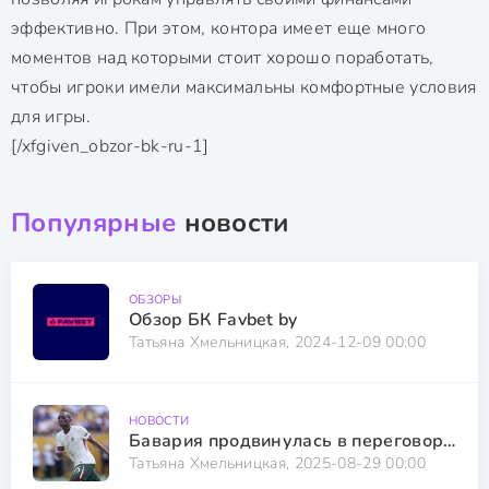
эффективно. При этом, контора имеет еще много
моментов над которыми стоит хорошо поработать,
чтобы игроки имели максимальны комфортные условия
для игры.
[/xfgiven_obzor-bk-ru-1]
Популярные
новости
ОБЗОРЫ
Обзор БК Favbet by
Татьяна Хмельницкая, 2024-12-09 00:00
НОВОСТИ
Бавария продвинулась в переговорах по Джексону
Татьяна Хмельницкая, 2025-08-29 00:00