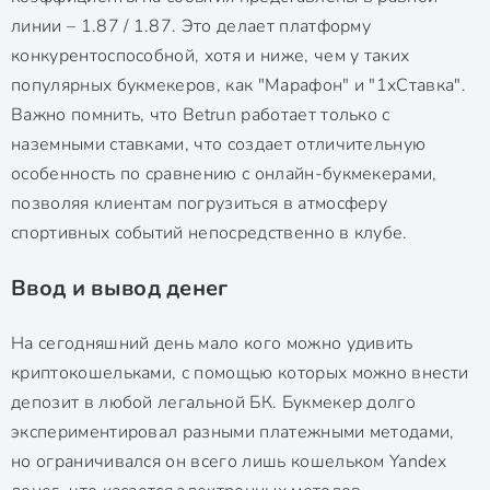
линии – 1.87 / 1.87. Это делает платформу
конкурентоспособной, хотя и ниже, чем у таких
популярных букмекеров, как "Марафон" и "1хСтавка".
Важно помнить, что Betrun работает только с
наземными ставками, что создает отличительную
особенность по сравнению с онлайн-букмекерами,
позволяя клиентам погрузиться в атмосферу
спортивных событий непосредственно в клубе.
Ввод и вывод денег
На сегодняшний день мало кого можно удивить
криптокошельками, с помощью которых можно внести
депозит в любой легальной БК. Букмекер долго
экспериментировал разными платежными методами,
но ограничивался он всего лишь кошельком Yandex