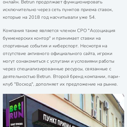
онлайн. Betrun продолжает функционировать
исключительно через сеть пунктов приема ставок,
которые на 2018 год насчитывали уже 54.
Компания также является членом СРО "Ассоциация
букмекерских контор" и принимает ставки на
спортивные события и киберспорт. Несмотря на
отсутствие активного официального сайта, игроки
могут ознакомиться с услугами и условиями работы
через специализированные ресурсы, связанные с
деятельностью Betrun. Второй бренд компании, пари-
клуб "Восход", дополняет их предложение на рынке.