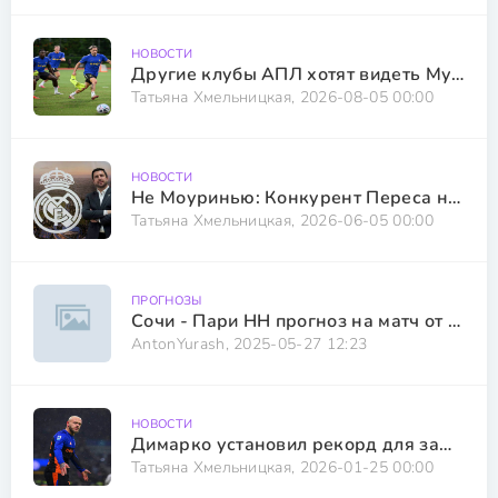
НОВОСТИ
Другие клубы АПЛ хотят видеть Мудрика в своих составах
Татьяна Хмельницкая, 2026-08-05 00:00
НОВОСТИ
Не Моуринью: Конкурент Переса на выборах пообещал привести в Реал именитого тренера
Татьяна Хмельницкая, 2026-06-05 00:00
ПРОГНОЗЫ
Сочи - Пари НН прогноз на матч от AntonYurash 28.05.2025
AntonYurash, 2025-05-27 12:23
НОВОСТИ
Димарко установил рекорд для защитников Интера
Татьяна Хмельницкая, 2026-01-25 00:00