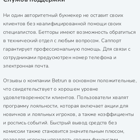
Ни один авторитетный букмекер не оставит своих
клиентов без квалифицированной помощи своих
специалистов. Бетторы имеют возможность обратиться
в технический отдел с любым вопросом. Саппорт
гарантирует профессиональную помощь. Для связи с
сотрудниками предусмотрен номер телефона и
электронная почта.
Отзывы о компании Betrun в основном положительные,
что свидетельствует о хорошем уровне
удовлетворенности клиентов. Пользователи хвалят
программу лояльности, которая включает акции для
новичков и лояльных игроков, а также коэффициенты
и роспись событий. Быстрый вывод средств без
комиссии также становится значительным плюсом,
позволяя игрокам управлять своими финансами