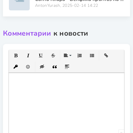
AntonYurash, 2025-02-14 14:22
Комментарии
к новости
Полужирный
Курсив
Подчеркнутый
Зачеркнутый
Выравнивание
Нумерованный список
Маркированный спис
Вставить ссылк
Вставить защищенную ссылку
Вставить смайлик
Вставка скрытого текста
Вставка цитаты
Вставка спойлера