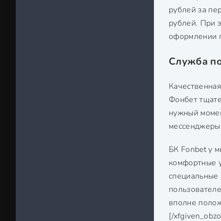
рублей за пе
рублей. При э
оформлении п
Служба п
Качественная
Фонбет тщате
нужный момен
мессенджеры 
БК Fonbet у 
комфортные у
специальные 
пользователе
вполне полож
[/xfgiven_obzo