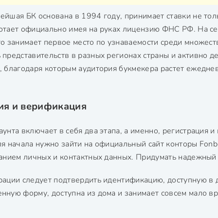
ейшая БК основана в 1994 году, принимает ставки не тол
отает официально имея на руках лицензию ФНС РФ. На се
то занимает первое место по узнаваемости среди множест
 представительств в разных регионах страны и активно де
, благодаря которым аудитория букмекера растет ежедне
ия и верификация
аунта включает в себя два этапа, а именно, регистрация 
ля начала нужно зайти на официальный сайт конторы Fonbe
занием личных и контактных данных. Придумать надежный 
рации следует подтвердить идентификацию, доступную в 
нную форму, доступна из дома и занимает совсем мало в