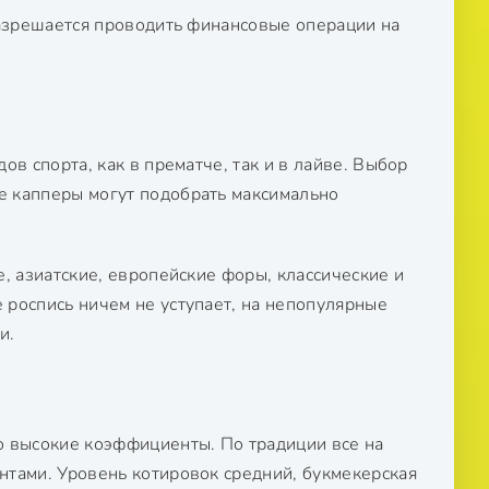
 разрешается проводить финансовые операции на
ов спорта, как в прематче, так и в лайве. Выбор
е капперы могут подобрать максимально
е, азиатские, европейские форы, классические и
 роспись ничем не уступает, на непопулярные
и.
о высокие коэффициенты. По традиции все на
нтами. Уровень котировок средний, букмекерская