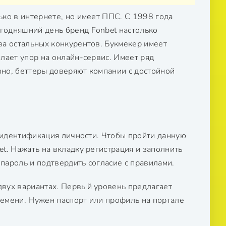
ько в интернете, но имеет ППС. С 1998 года
годняшний день бренд Fonbet настолько
ва остальных конкурентов. Букмекер имеет
лает упор на онлайн-сервис. Имеет ряд
вно, беттеры доверяют компании с достойной
и идентификация личности. Чтобы пройти данную
t. Нажать на вкладку регистрация и заполнить
пароль и подтвердить согласие с правилами.
двух вариантах. Первый уровень предлагает
ремени. Нужен паспорт или профиль на портале