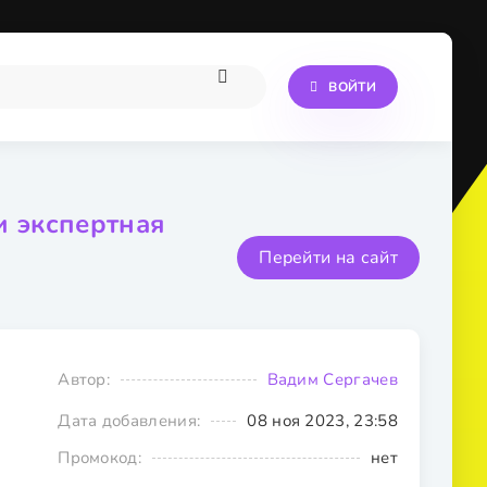
ВОЙТИ
и экспертная
Перейти на сайт
Автор:
Вадим Сергачев
Дата добавления:
08 ноя 2023, 23:58
Промокод:
нет