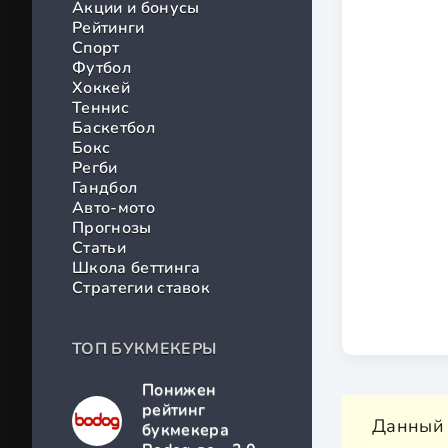
Акции и бонусы
Рейтинги
Спорт
Футбол
Хоккей
Теннис
Баскетбол
Бокс
Регби
Гандбол
Авто-мото
Прогнозы
Статьи
Школа беттинга
Стратегии ставок
ТОП БУКМЕКЕРЫ
Понижен
рейтинг
Данный 
букмекера