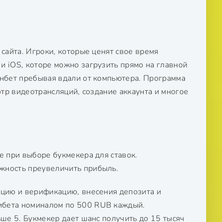
сайта. Игроки, которые ценят свое время
 iOS, которе можно загрузить прямо на главной
нбет пребывая вдали от компьютера. Программа
тр видеотрансляций, создание аккаунта и многое
е при выборе букмекера для ставок.
жность преувеличить прибыль.
ацию и верификацию, внесения депозита и
ибета номиналом по 500 RUB каждый.
ше 5. Букмекер дает шанс получить до 15 тысяч