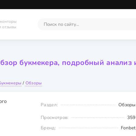
 конторы
и отзывы
обзор букмекера, подробный анализ 
Букмекеры
/
Обзоры
Раздел:
Обзоры
Просмотров:
359
Бренд:
Fonbet