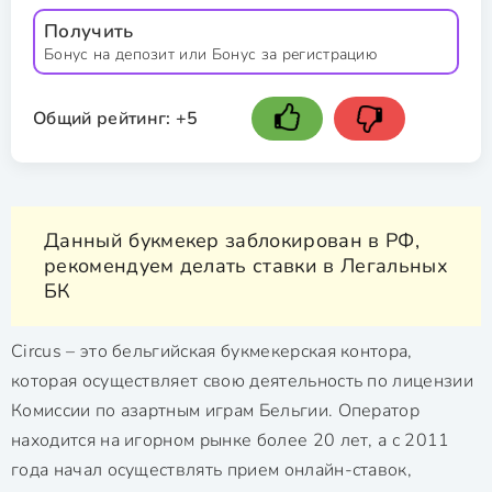
Получить
Бонус на депозит или Бонус за регистрацию
Общий рейтинг:
+5
Данный букмекер заблокирован в РФ,
рекомендуем делать ставки в Легальных
БК
Circus – это бельгийская букмекерская контора,
которая осуществляет свою деятельность по лицензии
Комиссии по азартным играм Бельгии. Оператор
находится на игорном рынке более 20 лет, а с 2011
года начал осуществлять прием онлайн-ставок,