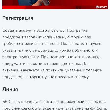
Регистрация
Создать аккаунт просто и быстро. Программа
предложит заполнить специальную форму, где
требуется прописать все поля. Пользователю нужно
указать личную информацию, номер мобильного и
электронную почту. При наличии вписать промокод,
придумать и запомнить пароль для входа. Для
активации аккаунта на почту или указанный телефон
придет код, который нужно вписать в систему.
Линия
БК Circus предлагает богатые возможности ставок для
поклонников спорта, акцентируя внимание на футболе,