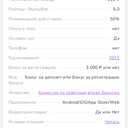
Рейтинг Shans.Bet:
5.0
Рекомендуем для ставок:
50%
Почта e-mail:
нет
Онлайн-чат:
Да
Телефон:
нет
Год основания:
2011
Бонус за регистрацию:
3 000 ₽ или нет
Вид
Бонус на депозит или Бонус за регистрацию
бонуса:
Лицензия:
Комиссия по азартным играм Бельгии
Приложение:
Android/iOS/App Store/Web
Видеотрансляции:
Да или Нет
Отзывы игроков:
Читать