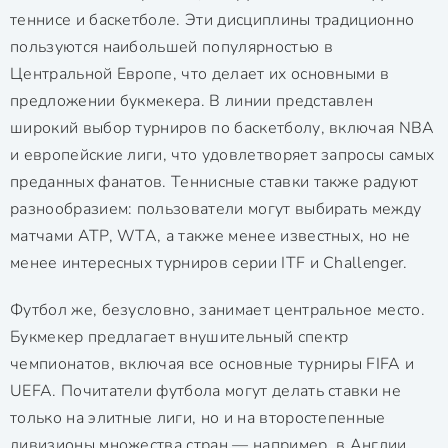
теннисе и баскетболе. Эти дисциплины традиционно
пользуются наибольшей популярностью в
Центральной Европе, что делает их основными в
предложении букмекера. В линии представлен
широкий выбор турниров по баскетболу, включая NBA
и европейские лиги, что удовлетворяет запросы самых
преданных фанатов. Теннисные ставки также радуют
разнообразием: пользователи могут выбирать между
матчами ATP, WTA, а также менее известных, но не
менее интересных турниров серии ITF и Challenger.
Футбол же, безусловно, занимает центральное место.
Букмекер предлагает внушительный спектр
чемпионатов, включая все основные турниры FIFA и
UEFA. Почитатели футбола могут делать ставки не
только на элитные лиги, но и на второстепенные
дивизионы множества стран — например, в Англии