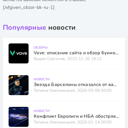
[/xfgiven_obzor-bk-ru-1]
Популярные
новости
ОБЗОРЫ
Vave: описание сайта и обзор букмекера с криптовалютным уклоном
Вадим Сергачев, 2023-11-20 19:12
НОВОСТИ
Звезда Барселоны отказался от вариантов из Саудовской Аравии
Татьяна Хмельницкая, 2026-05-06 00:00
НОВОСТИ
Конфликт Евролиги и НБА обостряется из-за европейского проекта
Татьяна Хмельницкая, 2026-01-14 00:00