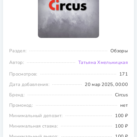
Раздел:
Обзоры
Автор:
Татьяна Хмельницкая
Просмотров:
171
Дата добавления:
20 мар 2025, 00:00
Бренд:
Circus
Промокод:
нет
Минимальный депозит:
100 ₽
Минимальная ставка:
100 ₽
Минимальный вывод:
100 ₽