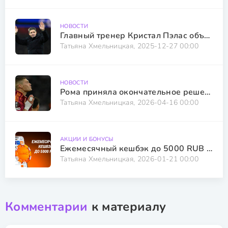
НОВОСТИ
Главный тренер Кристал Пэлас объявил о своем решении остаться в команде или уйти
Татьяна Хмельницкая, 2025-12-27 00:00
НОВОСТИ
Рома приняла окончательное решение по поводу будущего Довбика
Татьяна Хмельницкая, 2026-04-16 00:00
АКЦИИ И БОНУСЫ
Ежемесячный кешбэк до 5000 RUB всем игрокам в программе лояльности Priority
Татьяна Хмельницкая, 2026-01-21 00:00
Комментарии
к материалу