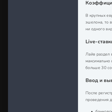
Коэффици
В крупных ев
эшелона, то 
ни одного ви
Live-ставк
Лайв раздел 
максимально 
больше 30 со
Ввод и вы
После регист
проведения 
банковск