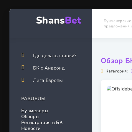
Shans
Bet
Букмекерские
предложения 
Где делать ставки?
Обзор БК
БК с Андроид
Категория:
Лига Европы
РАЗДЕЛЫ
Букмекеры
Обзоры
Регистрация в БК
Новости