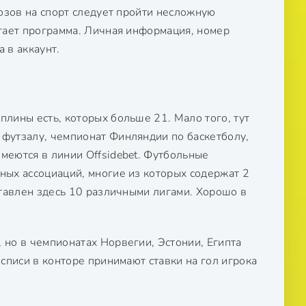
нозов на спорт следует пройти несложную
агает программа. Личная информация, номер
 в аккаунт.
лины есть, которых больше 21. Мало того, тут
футзалу, чемпионат Финляндии по баскетболу,
меются в линии Offsidebet. Футбольные
ных ассоциаций, многие из которых содержат 2
ставлен здесь 10 различными лигами. Хорошо в
 но в чемпионатах Норвегии, Эстонии, Египта
списи в конторе принимают ставки на гол игрока