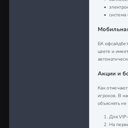
электрон
система
Мобильная
БК офсайдбет
цвете и имее
автоматическ
Акции и б
Как отмечают
игроков. В н
объяснять не 
Для VIP
На перв