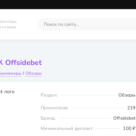
 конторы
и отзывы
 Offsidebet
Букмекеры
/
Обзоры
Раздел:
Обзоры
Просмотров:
219
Бренд:
Offsidebet
Минимальный депозит:
100 ₽