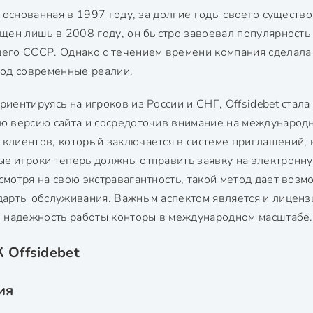
t, основанная в 1997 году, за долгие годы своего сущест
ущен лишь в 2008 году, он быстро завоевал популярность
его СССР. Однако с течением времени компания сделала
под современные реалии.
риентируясь на игроков из России и СНГ, Offsidebet стал
ю версию сайта и сосредоточив внимание на международ
клиентов, который заключается в системе приглашений, в
е игроки теперь должны отправить заявку на электронную
смотря на свою экстравагантность, такой метод дает воз
дарты обслуживания. Важным аспектом является и лиценз
и надежность работы конторы в международном масштабе.
ия