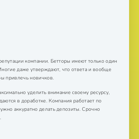
репутации компании. Бетторы имеют только один
Многие даже утверждают, что ответа и вообще
обы привлечь новичков.
аксимально уделить внимание своему ресурсу,
даются в доработке. Компания работает по
нужно аккуратно делать депозиты. Срочно
.