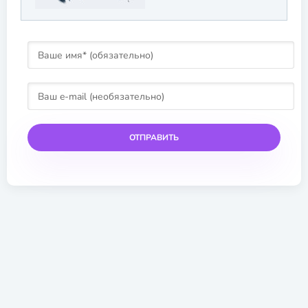
ОТПРАВИТЬ