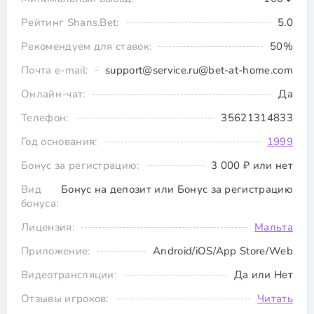
Рейтинг Shans.Bet:
5.0
Рекомендуем для ставок:
50%
Почта e-mail:
support@service.ru@bet-at-home.com
Онлайн-чат:
Да
Телефон:
35621314833
Год основания:
1999
Бонус за регистрацию:
3 000 ₽ или нет
Вид
Бонус на депозит или Бонус за регистрацию
бонуса:
Лицензия:
Мальта
Приложение:
Android/iOS/App Store/Web
Видеотрансляции:
Да или Нет
Отзывы игроков:
Читать