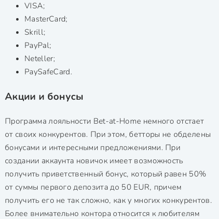
VISA;
MasterCard;
Skrill;
PayPal;
Neteller;
PaySafeCard.
Акции и бонусы
Программа лояльности Bet-at-Home немного отстает
от своих конкурентов. При этом, бетторы не обделены
бонусами и интересными предложениями. При
создании аккаунта новичок имеет возможность
получить приветственный бонус, который равен 50%
от суммы первого депозита до 50 EUR, причем
получить его не так сложно, как у многих конкурентов.
Более внимательно контора относится к любителям