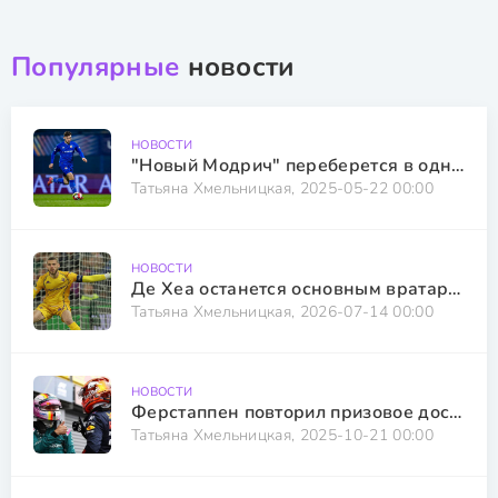
Популярные
новости
НОВОСТИ
"Новый Модрич" переберется в одно из топ-5 лиг Европы
Татьяна Хмельницкая, 2025-05-22 00:00
НОВОСТИ
Де Хеа останется основным вратарем Фиорентины в следующем сезоне
Татьяна Хмельницкая, 2026-07-14 00:00
НОВОСТИ
Ферстаппен повторил призовое достижение Феттеля
Татьяна Хмельницкая, 2025-10-21 00:00