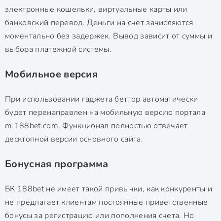
электронные кошельки, виртуальные карты или
банковский перевод. Деньги на счет зачисляются
моментально без задержек. Вывод зависит от суммы и
выбора платежной системы.
Мобильное версия
При использовании гаджета беттор автоматически
будет перенаправлен на мобильную версию портала
m.188bet.com. Функционал полностью отвечает
десктопной версии основного сайта.
Бонусная программа
БК 188bet не имеет такой привычки, как конкуренты и
не предлагает клиентам постоянные приветственные
бонусы за регистрацию или пополнения счета. Но