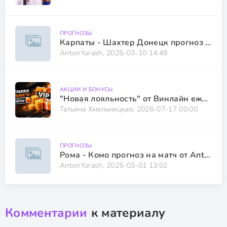
ПРОГНОЗЫ
Карпаты - Шахтер Донецк прогноз на матч от AntonYurash 11.03.2025
AntonYurash, 2025-03-10 14:49
АКЦИИ И БОНУСЫ
"Новая лояльность" от Винлайн еженедельные фрибеты и кэшбэк до 100%
Татьяна Хмельницкая, 2026-07-17 00:00
ПРОГНОЗЫ
Рома - Комо прогноз на матч от AntonYurash 02.03.2025
AntonYurash, 2025-03-01 13:02
Комментарии
к материалу