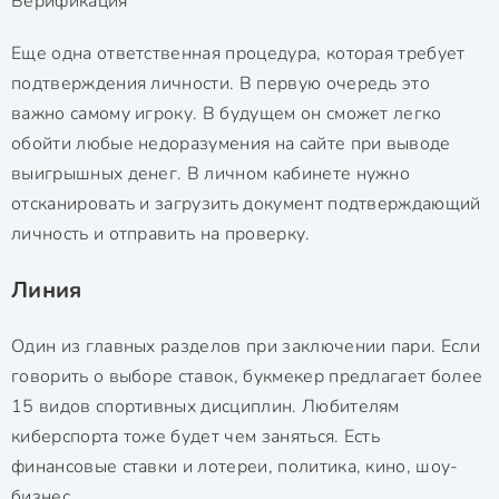
Верификация
Еще одна ответственная процедура, которая требует
подтверждения личности. В первую очередь это
важно самому игроку. В будущем он сможет легко
обойти любые недоразумения на сайте при выводе
выигрышных денег. В личном кабинете нужно
отсканировать и загрузить документ подтверждающий
личность и отправить на проверку.
Линия
Один из главных разделов при заключении пари. Если
говорить о выборе ставок, букмекер предлагает более
15 видов спортивных дисциплин. Любителям
киберспорта тоже будет чем заняться. Есть
финансовые ставки и лотереи, политика, кино, шоу-
бизнес.