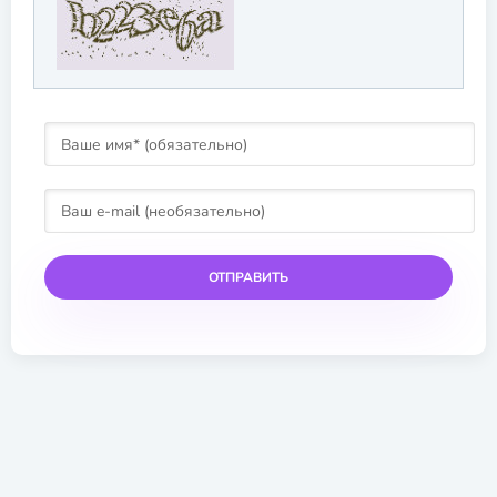
ОТПРАВИТЬ