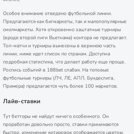
Особое внимание отведено футбольной линии.
Предлагаются как бигмаркеты, так и малопопулярные
смолмаркеты. Хотя откровенно заштатные турниры
(вроде второй лиги Вьетнама) контора не предлагает.
Топ-матчи и турниры вынесены в верхнюю часть
линии, ниже идет список по странам. Доступна
подробная статистика, что делает работу еще проще.
Роспись событий в 188bet слабая. На топовые
футбольные турниры (ЛЧ, ЛЕ, АПЛ, Бундеслига,
Примера) предлагается чуть более 100 маркетов.
Лайв-ставки
Тут бетторы не найдут ничего особенного. Он
проработан довольно просто, ставки принимаются
быстро, изменение котировок отображается цветом.