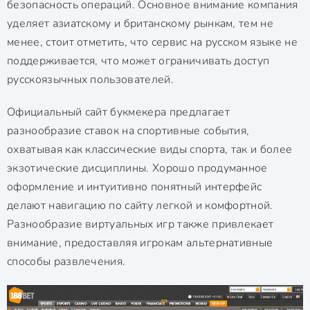
безопасность операций. Основное внимание компания
уделяет азиатскому и британскому рынкам, тем не
менее, стоит отметить, что сервис на русском языке не
поддерживается, что может ограничивать доступ
русскоязычных пользователей.
Официальный сайт букмекера предлагает
разнообразие ставок на спортивные события,
охватывая как классические виды спорта, так и более
экзотические дисциплины. Хорошо продуманное
оформление и интуитивно понятный интерфейс
делают навигацию по сайту легкой и комфортной.
Разнообразие виртуальных игр также привлекает
внимание, предоставляя игрокам альтернативные
способы развлечения.