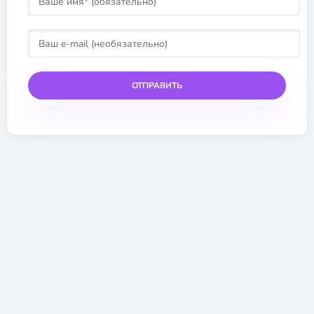
ОТПРАВИТЬ