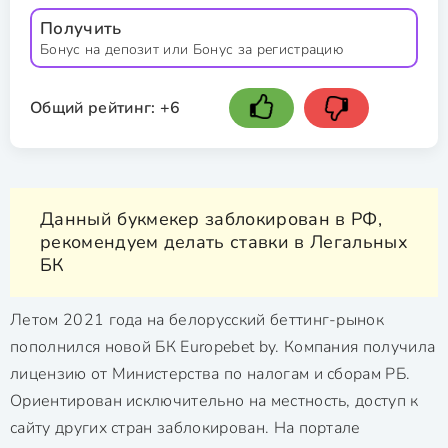
Получить
Бонус на депозит или Бонус за регистрацию
Общий рейтинг:
+6
Данный букмекер заблокирован в РФ,
рекомендуем делать ставки в Легальных
БК
Летом 2021 года на белорусский беттинг-рынок
пополнился новой БК Europebet by. Компания получила
лицензию от Министерства по налогам и сборам РБ.
Ориентирован исключительно на местность, доступ к
сайту других стран заблокирован. На портале