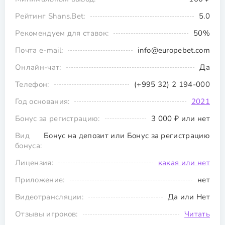
Рейтинг Shans.Bet:
5.0
Рекомендуем для ставок:
50%
Почта e-mail:
info@europebet.com
Онлайн-чат:
Да
Телефон:
(+995 32) 2 194-000
Год основания:
2021
Бонус за регистрацию:
3 000 ₽ или нет
Вид
Бонус на депозит или Бонус за регистрацию
бонуса:
Лицензия:
какая или нет
Приложение:
нет
Видеотрансляции:
Да или Нет
Отзывы игроков:
Читать