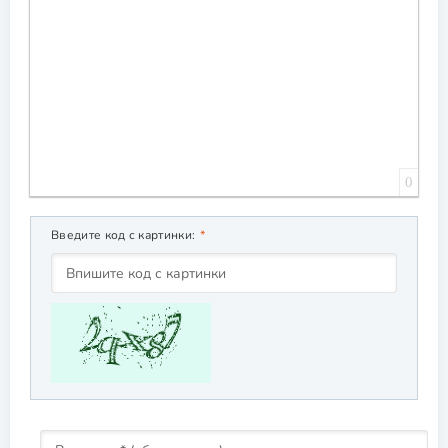
0
Введите код с картинки: