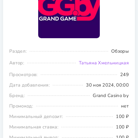
Раздел:
Обзоры
Автор:
Татьяна Хмельницкая
Просмотров:
249
Дата добавления:
30 ноя 2024, 00:00
Бренд:
Grand Casino by
Промокод:
нет
Минимальный депозит:
100 ₽
Минимальная ставка:
100 ₽
Минимальный вывод:
100 ₽