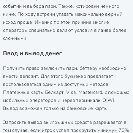
событий и выбора пари. Также, котировки немного
ниже. По ходу встречи угадать максимально верный
исход проще. Именно по этой причине многие
операторы специально делают условия в лайве более
сложными.
Ввод и вывод денег
Получить право заключить пари, беттеру необходимо
внести депозит. Для этого букмекер предлагает
воспользоваться одним из доступных методов.
Платежные карты Белкарт, Visa, Mastercard, с помощью
мобильных операторов и через терминалы QIWI.
Вывод возможен только на банковские карты.
Запросить вывод выигрышных средств разрешается в
том случае, если игрок успел прокрутить минимум 70%