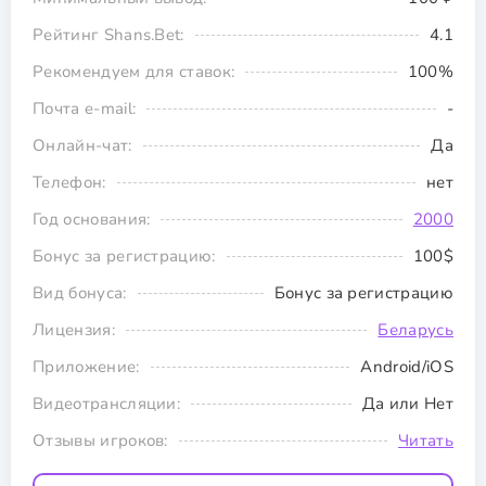
Рейтинг Shans.Bet:
4.1
Рекомендуем для ставок:
100%
Почта e-mail:
-
Онлайн-чат:
Да
Телефон:
нет
Год основания:
2000
Бонус за регистрацию:
100$
Вид бонуса:
Бонус за регистрацию
Лицензия:
Беларусь
Приложение:
Android/iOS
Видеотрансляции:
Да или Нет
Отзывы игроков:
Читать