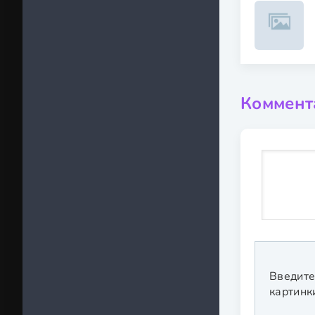
Коммент
Введите
картинк