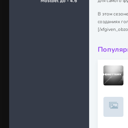
Mostbet до - 4.6
для самого фу
В этом сезоне
созданиях го
[/xfgiven_obzo
Популяр