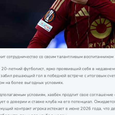
ит сотрудничество со своим талантливым воспитанником
о 20-летний футболист, ярко проявивший себя в недавне
н забил решающий гол в победной встрече с итоговым сче
ом на более выгодных условиях.
дполагаемым условиям, хавбек продлит свое соглашение с
ет о доверии и ставке клуба на его потенциал. Ожидается
екущий контракт игрока истекает в июне 2026 года, что 