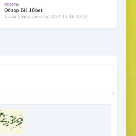
ОБЗОРЫ
Обзор БК 18bet
Татьяна Хмельницкая, 2024-12-18 00:00