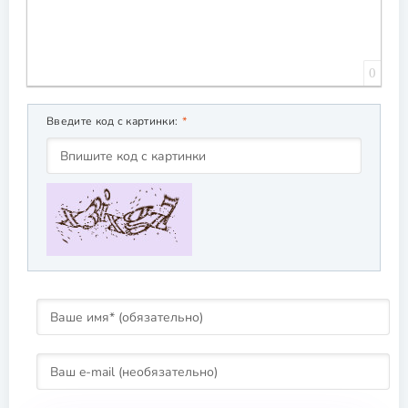
0
Введите код с картинки: