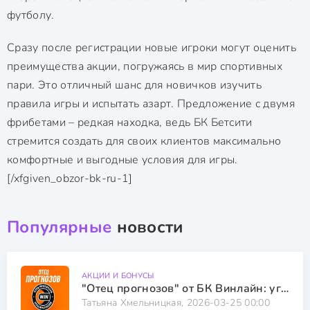
футболу.
Сразу после регистрации новые игроки могут оценить
преимущества акции, погружаясь в мир спортивных
пари. Это отличный шанс для новичков изучить
правила игры и испытать азарт. Предложение с двумя
фрибетами – редкая находка, ведь БК Бетсити
стремится создать для своих клиентов максимально
комфортные и выгодные условия для игры.
[/xfgiven_obzor-bk-ru-1]
Популярные
новости
АКЦИИ И БОНУСЫ
"Отец прогнозов" от БК Винлайн: угадай результаты и выигрывай фрибеты и ценные призы
Татьяна Хмельницкая, 2026-03-25 00:00