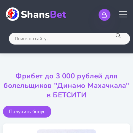
Shans
Bet
Фрибет до 3 000 рублей для
болельщиков "Динамо Махачкала"
в БЕТСИТИ
Получить бонус