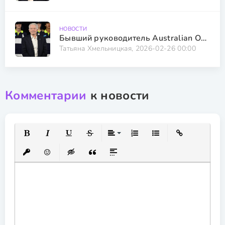
НОВОСТИ
Бывший руководитель Australian Open возглавит USTA
Татьяна Хмельницкая, 2026-02-26 00:00
Комментарии
к новости
Полужирный
Курсив
Подчеркнутый
Зачеркнутый
Выравнивание
Нумерованный список
Маркированный спис
Вставить ссылк
Вставить защищенную ссылку
Вставить смайлик
Вставка скрытого текста
Вставка цитаты
Вставка спойлера