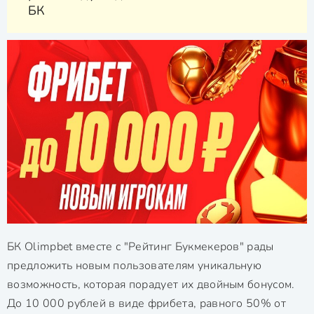
БК
БК Olimpbet вместе с "Рейтинг Букмекеров" рады
предложить новым пользователям уникальную
возможность, которая порадует их двойным бонусом.
До 10 000 рублей в виде фрибета, равного 50% от