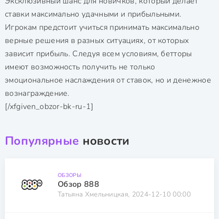
Эксклюзивный шанс для новичков, который делает
ставки максимально удачными и прибыльными.
Игрокам предстоит учиться принимать максимально
верные решения в разных ситуациях, от которых
зависит прибыль. Следуя всем условиям, бетторы
имеют возможность получить не только
эмоциональное наслаждения от ставок, но и денежное
вознаграждение.
[/xfgiven_obzor-bk-ru-1]
Популярные
новости
ОБЗОРЫ
Обзор 888
Татьяна Хмельницкая, 2024-12-10 00:00