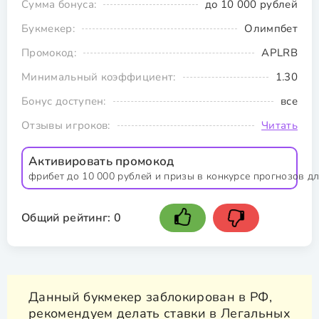
Сумма бонуса:
до 10 000 рублей
Букмекер:
Олимпбет
Промокод:
APLRB
Минимальный коэффициент:
1.30
Бонус доступен:
все
Отзывы игроков:
Читать
Активировать промокод
фрибет до 10 000 рублей и призы в конкурсе прогнозов д
Общий рейтинг:
0
Данный букмекер заблокирован в РФ,
рекомендуем делать ставки в Легальных