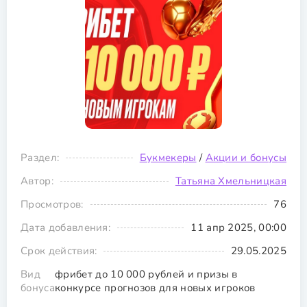
Раздел:
Букмекеры
/
Акции и бонусы
Автор:
Татьяна Хмельницкая
Просмотров:
76
Дата добавления:
11 апр 2025, 00:00
Срок действия:
29.05.2025
Вид
фрибет до 10 000 рублей и призы в
бонуса:
конкурсе прогнозов для новых игроков