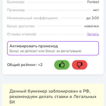
Букмекер:
Fonbet
Промокод:
нет
Минимальный коэффициент:
до 3.00
Бонус доступен:
новички
Отзывы игроков:
Читать
Активировать промокод
Бонус на депозит или Бонус за регистрацию
Общий рейтинг:
+2
Данный букмекер заблокирован в РФ,
рекомендуем делать ставки в Легальных
БК