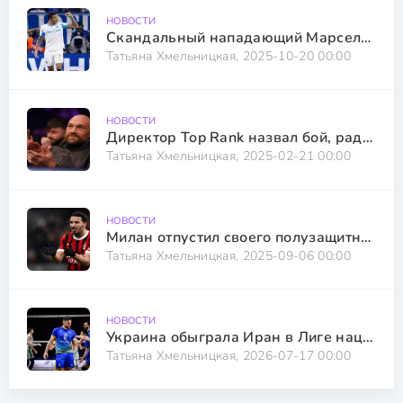
НОВОСТИ
Скандальный нападающий Марселя повторил рекорд обладателя Золотого мяча
Татьяна Хмельницкая, 2025-10-20 00:00
НОВОСТИ
Директор Top Rank назвал бой, ради которого Фьюри может возобновить карьеру
Татьяна Хмельницкая, 2025-02-21 00:00
НОВОСТИ
Милан отпустил своего полузащитника в чемпионат Хорватии
Татьяна Хмельницкая, 2025-09-06 00:00
НОВОСТИ
Украина обыграла Иран в Лиге наций
Татьяна Хмельницкая, 2026-07-17 00:00