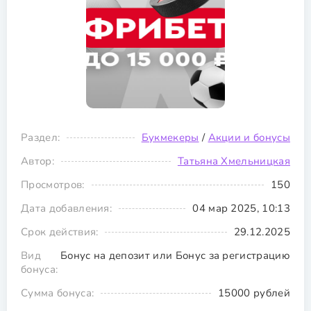
Раздел:
Букмекеры
/
Акции и бонусы
Автор:
Татьяна Хмельницкая
Просмотров:
150
Дата добавления:
04 мар 2025, 10:13
Срок действия:
29.12.2025
Вид
Бонус на депозит или Бонус за регистрацию
бонуса:
Сумма бонуса:
15000 рублей