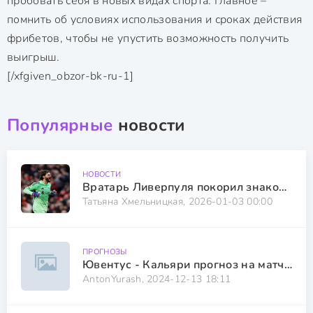
пробовать себя в новых видах спорта. Главное –
помнить об условиях использования и сроках действия
фрибетов, чтобы не упустить возможность получить
выигрыш.
[/xfgiven_obzor-bk-ru-1]
Популярные
новости
НОВОСТИ
Вратарь Ливерпуля покорил знаковый рубеж в АПЛ
Татьяна Хмельницкая, 2026-01-03 00:00
ПРОГНОЗЫ
Ювентус - Кальяри прогноз на матч от AntonYurash 17.12.2024
AntonYurash, 2024-12-13 18:11