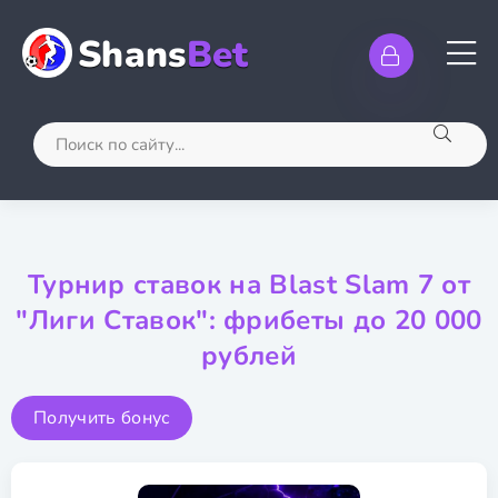
Shans
Bet
Турнир ставок на Blast Slam 7 от
"Лиги Ставок": фрибеты до 20 000
рублей
Получить бонус