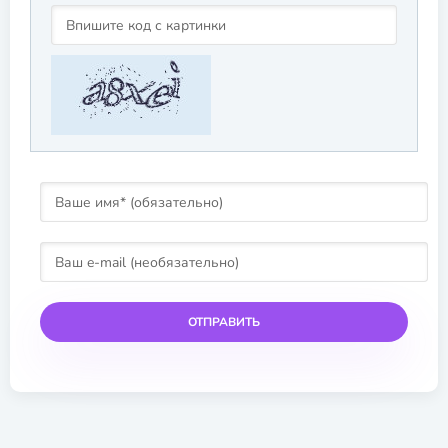
ОТПРАВИТЬ