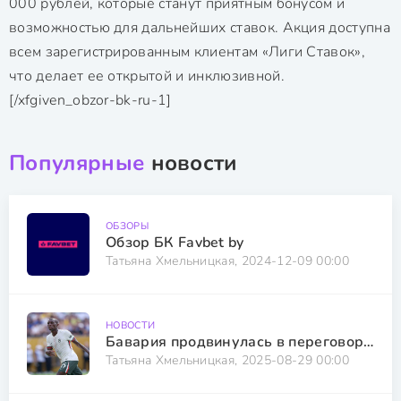
000 рублей, которые станут приятным бонусом и
возможностью для дальнейших ставок. Акция доступна
всем зарегистрированным клиентам «Лиги Ставок»,
что делает ее открытой и инклюзивной.
[/xfgiven_obzor-bk-ru-1]
Популярные
новости
ОБЗОРЫ
Обзор БК Favbet by
Татьяна Хмельницкая, 2024-12-09 00:00
НОВОСТИ
Бавария продвинулась в переговорах по Джексону
Татьяна Хмельницкая, 2025-08-29 00:00