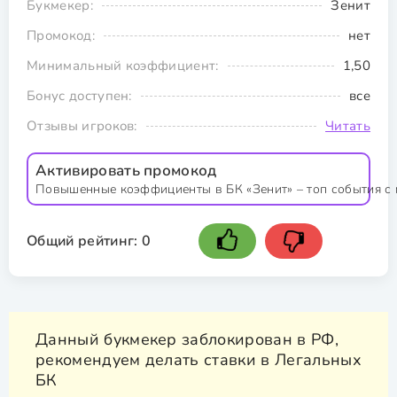
Букмекер:
Зенит
Промокод:
нет
Минимальный коэффициент:
1,50
Бонус доступен:
все
Отзывы игроков:
Читать
Активировать промокод
Повышенные коэффициенты в БК «Зенит» – топ события с
Общий рейтинг:
0
Данный букмекер заблокирован в РФ,
рекомендуем делать ставки в Легальных
БК