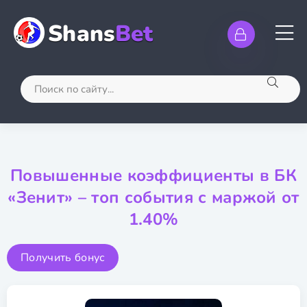
Shans
Bet
Повышенные коэффициенты в БК
«Зенит» – топ события с маржой от
1.40%
Получить бонус