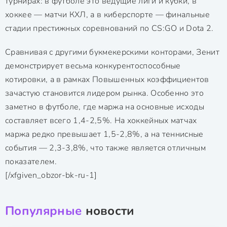
турнирах: в футболе это ведущие лиги и кубки, в
хоккее — матчи КХЛ, а в киберспорте — финальные
стадии престижных соревнований по CS:GO и Dota 2.
Сравнивая с другими букмекерскими конторами, Зенит
демонстрирует весьма конкурентоспособные
котировки, а в рамках Повышенных коэффициентов
зачастую становится лидером рынка. Особенно это
заметно в футболе, где маржа на основные исходы
составляет всего 1,4-2,5%. На хоккейных матчах
маржа редко превышает 1,5-2,8%, а на теннисные
события — 2,3-3,8%, что также является отличным
показателем.
[/xfgiven_obzor-bk-ru-1]
Популярные
новости