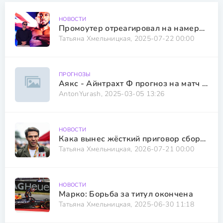
НОВОСТИ
Промоутер отреагировал на намерения устроить Полу бой с Джошуа
Татьяна Хмельницкая, 2025-07-22 00:00
ПРОГНОЗЫ
Аякс - Айнтрахт Ф прогноз на матч от AntonYurash 06.03.2025
AntonYurash, 2025-03-05 13:26
НОВОСТИ
Кака вынес жёсткий приговор сборной Бразилии после вылета с ЧМ
Татьяна Хмельницкая, 2026-07-21 00:00
НОВОСТИ
Марко: Борьба за титул окончена
Татьяна Хмельницкая, 2025-06-30 11:18