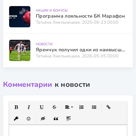
АКЦИИ И БОНУСЫ
Программа лояльности БК Марафон
Татьяна Хмельницкая, 2025-06-23 00:00
НОВОСТИ
Яремчук получил одни из наивысших оценок за победный матч с Ренном
Татьяна Хмельницкая, 2026-05-05 00:00
Комментарии
к новости
Полужирный
Курсив
Подчеркнутый
Зачеркнутый
Выравнивание
Нумерованный список
Маркированный спис
Вставить ссылк
Вставить защищенную ссылку
Вставить смайлик
Вставка скрытого текста
Вставка цитаты
Вставка спойлера