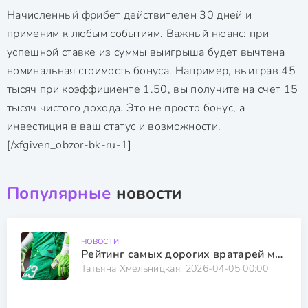
Начисленный фрибет действителен 30 дней и
применим к любым событиям. Важный нюанс: при
успешной ставке из суммы выигрыша будет вычтена
номинальная стоимость бонуса. Например, выиграв 45
тысяч при коэффициенте 1.50, вы получите на счет 15
тысяч чистого дохода. Это не просто бонус, а
инвестиция в ваш статус и возможности.
[/xfgiven_obzor-bk-ru-1]
Популярные
новости
НОВОСТИ
Рейтинг самых дорогих вратарей мира. На каком месте Лунин и Трубин
Татьяна Хмельницкая, 2026-04-05 00:00