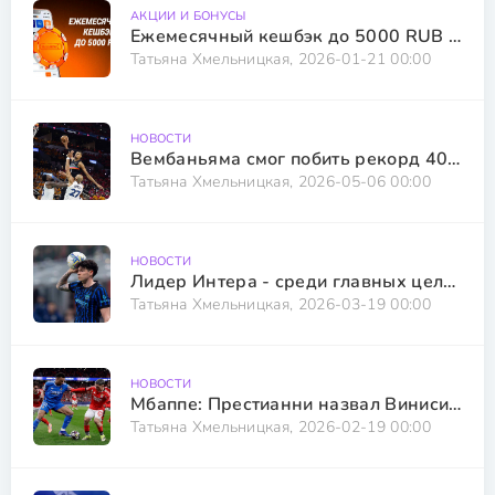
АКЦИИ И БОНУСЫ
Ежемесячный кешбэк до 5000 RUB всем игрокам в программе лояльности Priority
Татьяна Хмельницкая, 2026-01-21 00:00
НОВОСТИ
Вембаньяма смог побить рекорд 40-летней давности
Татьяна Хмельницкая, 2026-05-06 00:00
НОВОСТИ
Лидер Интера - среди главных целей Барселоны на трансферном рынке
Татьяна Хмельницкая, 2026-03-19 00:00
НОВОСТИ
Мбаппе: Престианни назвал Винисиуса обезьяной пять раз
Татьяна Хмельницкая, 2026-02-19 00:00