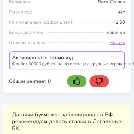
Букмекер:
Лига Ставок
Промокод:
нет
Минимальный коэффициент:
1,50
Бонус доступен:
новички
Отзывы игроков:
Читать
Активировать промокод
Фрибет 30000 рублей за регистрацию крупным игрокам от 
Общий рейтинг:
0
Данный букмекер заблокирован в РФ,
рекомендуем делать ставки в Легальных
БК