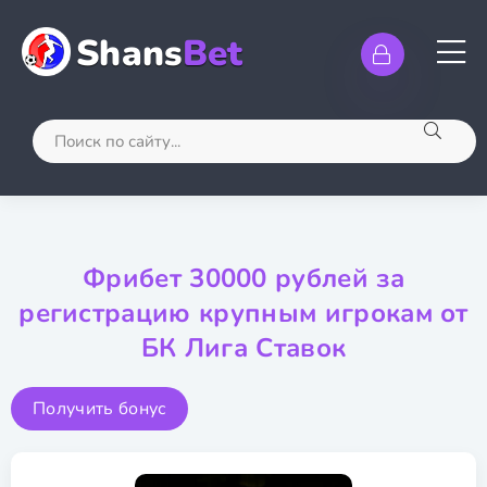
Shans
Bet
Фрибет 30000 рублей за
регистрацию крупным игрокам от
БК Лига Ставок
Получить бонус