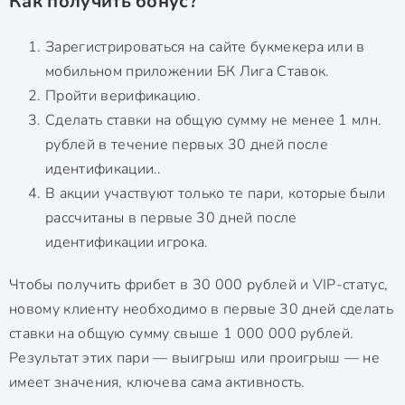
Как получить бонус?
Зарегистрироваться на сайте букмекера или в
мобильном приложении БК Лига Ставок.
Пройти верификацию.
Сделать ставки на общую сумму не менее 1 млн.
рублей в течение первых 30 дней после
идентификации..
В акции участвуют только те пари, которые были
рассчитаны в первые 30 дней после
идентификации игрока.
Чтобы получить фрибет в 30 000 рублей и VIP-статус,
новому клиенту необходимо в первые 30 дней сделать
ставки на общую сумму свыше 1 000 000 рублей.
Результат этих пари — выигрыш или проигрыш — не
имеет значения, ключева сама активность.