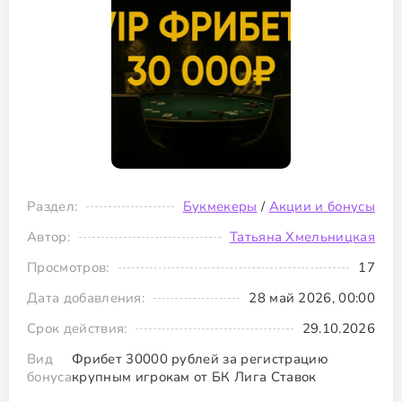
Раздел:
Букмекеры
/
Акции и бонусы
Автор:
Татьяна Хмельницкая
Просмотров:
17
Дата добавления:
28 май 2026, 00:00
Срок действия:
29.10.2026
Вид
Фрибет 30000 рублей за регистрацию
бонуса:
крупным игрокам от БК Лига Ставок