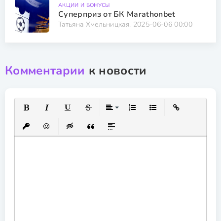
АКЦИИ И БОНУСЫ
Суперприз от БК Marathonbet
Татьяна Хмельницкая, 2025-06-06 00:00
Комментарии
к новости
Полужирный
Курсив
Подчеркнутый
Зачеркнутый
Выравнивание
Нумерованный список
Маркированный спис
Вставить ссылк
Вставить защищенную ссылку
Вставить смайлик
Вставка скрытого текста
Вставка цитаты
Вставка спойлера