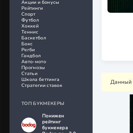
Акции и бонусы
Рейтинги
Спорт
Футбол
Хоккей
Теннис
Баскетбол
Бокс
Регби
Гандбол
Авто-мото
Прогнозы
Статьи
Школа беттинга
Данный 
Стратегии ставок
ТОП БУКМЕКЕРЫ
Понижен
рейтинг
букмекера