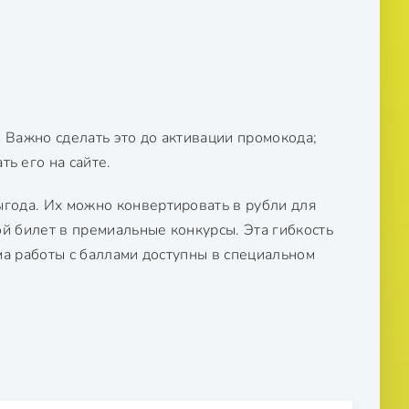
). Важно сделать это до активации промокода;
ь его на сайте.
года. Их можно конвертировать в рубли для
ой билет в премиальные конкурсы. Эта гибкость
ма работы с баллами доступны в специальном