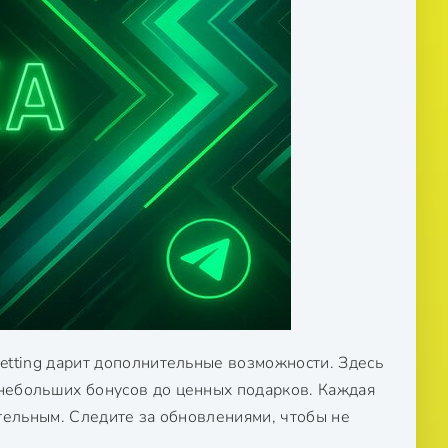
etting дарит дополнительные возможности. Здесь
небольших бонусов до ценных подарков. Каждая
ательным. Следите за обновлениями, чтобы не