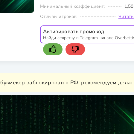
Минимальный коэффициент:
1,50
Отзывы игроков:
Читать
Активировать промокод
Найди секретку в Telegram-канале Overbetti
букмекер заблокирован в РФ, рекомендуем делат