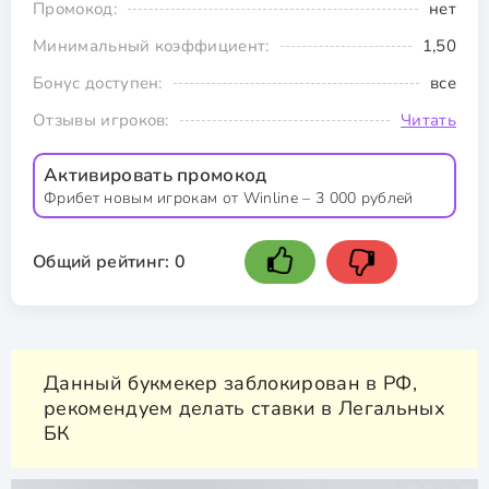
Промокод:
нет
Минимальный коэффициент:
1,50
Бонус доступен:
все
Отзывы игроков:
Читать
Активировать промокод
Фрибет новым игрокам от Winline – 3 000 рублей
Общий рейтинг:
0
Данный букмекер заблокирован в РФ,
рекомендуем делать ставки в Легальных
БК