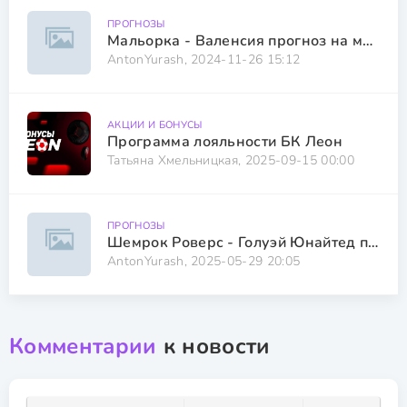
ПРОГНОЗЫ
Мальорка - Валенсия прогноз на матч от AntonYurash 29.11.2024
AntonYurash, 2024-11-26 15:12
АКЦИИ И БОНУСЫ
Программа лояльности БК Леон
Татьяна Хмельницкая, 2025-09-15 00:00
ПРОГНОЗЫ
Шемрок Роверс - Голуэй Юнайтед прогноз на матч от AntonYurash 30.05.2025
AntonYurash, 2025-05-29 20:05
Комментарии
к новости