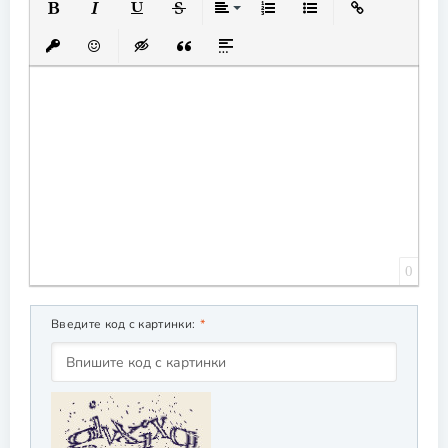
Полужирный
Курсив
Подчеркнутый
Зачеркнутый
Выравнивание
Нумерованный список
Маркированный спис
Вставить ссылк
Вставить защищенную ссылку
Вставить смайлик
Вставка скрытого текста
Вставка цитаты
Вставка спойлера
0
Введите код с картинки: