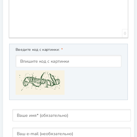
0
Введите код с картинки: