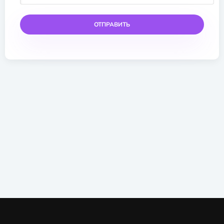
ОТПРАВИТЬ