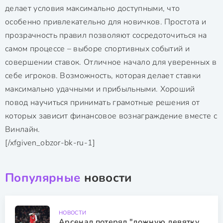
делает условия максимально доступными, что
особенно привлекательно для новичков. Простота и
прозрачность правил позволяют сосредоточиться на
самом процессе – выборе спортивных событий и
совершении ставок. Отличное начало для уверенных в
себе игроков. Возможность, которая делает ставки
максимально удачными и прибыльными. Хороший
повод научиться принимать грамотные решения от
которых зависит финансовое вознаграждение вместе с
Винлайн.
[/xfgiven_obzor-bk-ru-1]
Популярные
новости
НОВОСТИ
Арсенал потерял "ложную девятку" до конца сезона