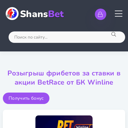
Shans
Bet
Розыгрыш фрибетов за ставки в
акции BetRace от БК Winline
Получить бонус