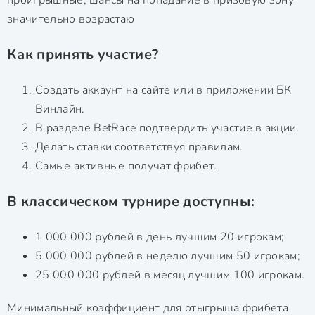
проигрышные, шансы на попадание в призовую зону
значительно возрастаю
Как принять участие?
Создать аккаунт на сайте или в приложении БК
Винлайн.
В разделе BetRace подтвердить участие в акции.
Делать ставки соответствуя правилам.
Самые активные получат фрибет.
В классическом турнире доступны:
1 000 000 рублей в день лучшим 20 игрокам;
5 000 000 рублей в неделю лучшим 50 игрокам;
25 000 000 рублей в месяц лучшим 100 игрокам.
Минимальный коэффициент для отыгрыша фрибета