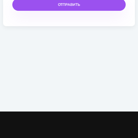
ОТПРАВИТЬ