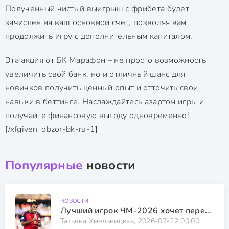
Полученный чистый выигрыш с фрибета будет
зачислен на ваш основной счет, позволяя вам
продолжить игру с дополнительным капиталом.
Эта акция от БК Марафон – не просто возможность
увеличить свой банк, но и отличный шанс для
новичков получить ценный опыт и отточить свои
навыки в беттинге. Наслаждайтесь азартом игры и
получайте финансовую выгоду одновременно!
[/xfgiven_obzor-bk-ru-1]
Популярные
новости
НОВОСТИ
Лучший игрок ЧМ-2026 хочет перейти в испанский гранд
Татьяна Хмельницкая, 2026-07-22 00:00