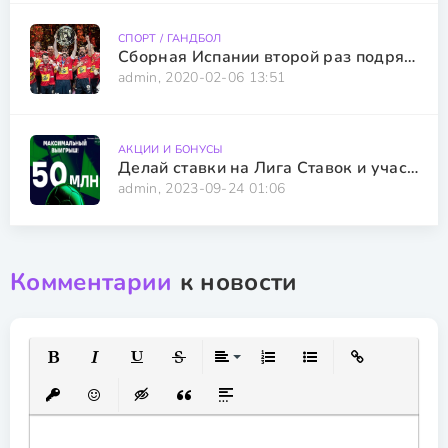
СПОРТ / ГАНДБОЛ
Сборная Испании второй раз подряд становится чемпионом Европы по гандболу
admin, 2020-02-06 13:51
АКЦИИ И БОНУСЫ
Делай ставки на Лига Ставок и участвуй в розыгрыше 50,000,000 рублей
admin, 2023-09-24 01:06
Комментарии
к новости
Полужирный
Курсив
Подчеркнутый
Зачеркнутый
Выравнивание
Нумерованный список
Маркированный спис
Вставить ссылк
Вставить защищенную ссылку
Вставить смайлик
Вставка скрытого текста
Вставка цитаты
Вставка спойлера