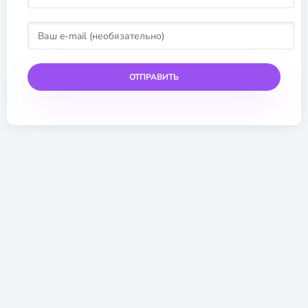
ОТПРАВИТЬ