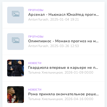
ПРОГНОЗЫ
Арсенал - Ньюкасл Юнайтед прогноз на матч от AntonYurash
AntonYurash, 2025-01-04 19:21
ПРОГНОЗЫ
Олимпиакос - Монако прогноз на матч от Anton Yurash 27.03.2025
AntonYurash, 2025-03-26 12:53
НОВОСТИ
Гвардиола впервые в карьере не победил тренера-соперника в четырех первых матчах подряд
Татьяна Хмельницкая, 2026-01-09 00:00
НОВОСТИ
Рома приняла окончательное решение по поводу будущего Довбика
Татьяна Хмельницкая, 2026-04-16 00:00