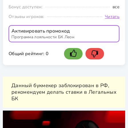
Бонус доступен:
все
Отзывы игроков:
Читать
Активировать промокод
Программа лояльности БК Леон
Общий рейтинг:
0
Данный букмекер заблокирован в РФ,
рекомендуем делать ставки в Легальных
БК