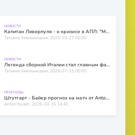
НОВОСТИ
Капитан Ливерпуля - о кризисе в АПЛ: "Мы попытаемся улучшить ситуацию"
Татьяна Хмельницкая, 2025-10-27 00:00
НОВОСТИ
Легенда сборной Италии стал главным фаворитом на пост в сборной
Татьяна Хмельницкая, 2026-07-15 00:00
ПРОГНОЗЫ
Штутгарт - Байер прогноз на матч от AntonYurash 16.03.2025
AntonYurash, 2025-03-15 14:41