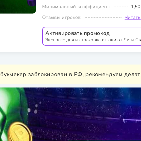
Минимальный коэффициент:
1,50
Отзывы игроков:
Читать
Активировать промокод
Экспресс дня и страховка ставки от Лиги Ст
букмекер заблокирован в РФ, рекомендуем делат