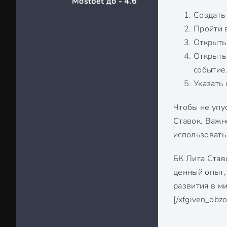
Mostbet до - 4.6
Создать 
Пройти 
Открыть
Открыть
событие
Указать 
Чтобы не упу
Ставок. Важн
использовать
БК Лига Став
ценный опыт,
развития в м
[/xfgiven_obzo