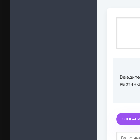
Введите
картинк
ОТПРАВИ