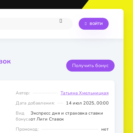
ВОЙТИ
вок
Получить бонус
Автор:
Татьяна Хмельницкая
Дата добавления:
14 июл 2025, 00:00
Вид
Экспресс дня и страховка ставки
бонуса:
от Лиги Ставок
Промокод:
нет