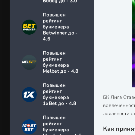
Bodog до - 3.0
Повышен
рейтинг
букмекера
Betwinner до -
4.6
Повышен
рейтинг
букмекера
Melbet до - 4.8
Повышен
рейтинг
БК Лига Став
букмекера
1xBet до - 4.8
вовлеченност
лояльности с
Повышен
рейтинг
Как приня
букмекера