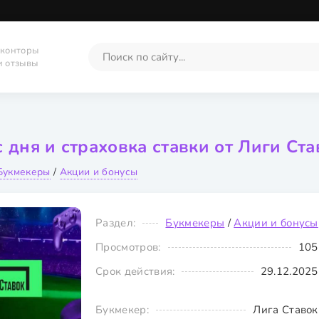
 конторы
и отзывы
 дня и страховка ставки от Лиги Ста
Букмекеры
/
Акции и бонусы
Раздел:
Букмекеры
/
Акции и бонусы
Просмотров:
105
Срок действия:
29.12.2025
Букмекер:
Лига Ставок