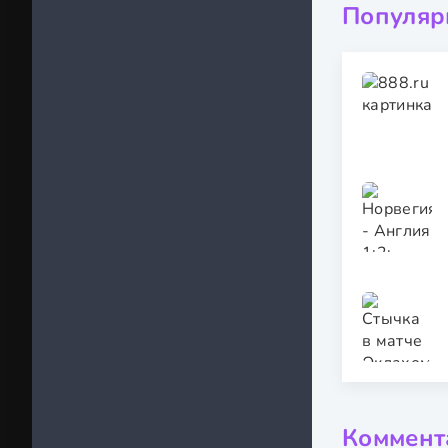
Популяр
Коммент