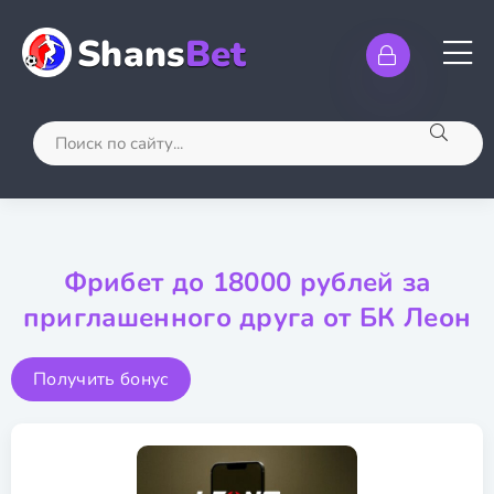
Shans
Bet
Фрибет до 18000 рублей за
приглашенного друга от БК Леон
Получить бонус