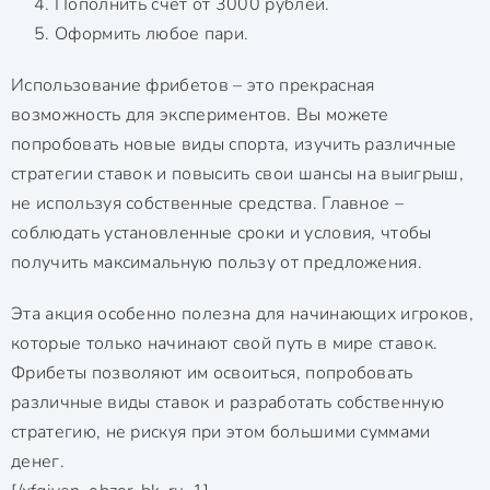
Пополнить счет от 3000 рублей.
Оформить любое пари.
Использование фрибетов – это прекрасная
возможность для экспериментов. Вы можете
попробовать новые виды спорта, изучить различные
стратегии ставок и повысить свои шансы на выигрыш,
не используя собственные средства. Главное –
соблюдать установленные сроки и условия, чтобы
получить максимальную пользу от предложения.
Эта акция особенно полезна для начинающих игроков,
которые только начинают свой путь в мире ставок.
Фрибеты позволяют им освоиться, попробовать
различные виды ставок и разработать собственную
стратегию, не рискуя при этом большими суммами
денег.