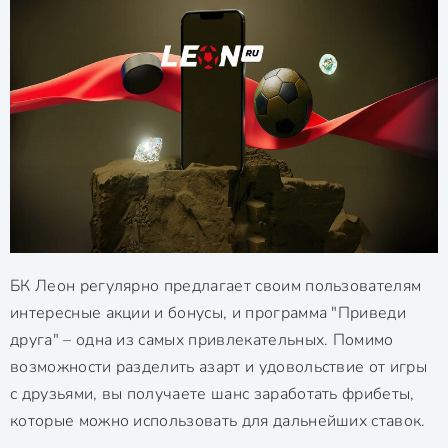
БК Леон регулярно предлагает своим пользователям
интересные акции и бонусы, и программа "Приведи
друга" – одна из самых привлекательных. Помимо
возможности разделить азарт и удовольствие от игры
с друзьями, вы получаете шанс заработать фрибеты,
которые можно использовать для дальнейших ставок.