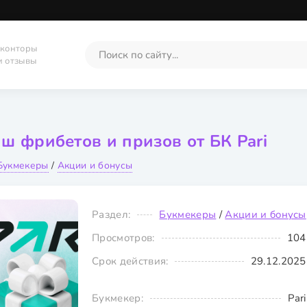
 конторы
и отзывы
ш фрибетов и призов от БК Pari
Букмекеры
/
Акции и бонусы
Раздел:
Букмекеры
/
Акции и бонусы
Просмотров:
104
Срок действия:
29.12.2025
Букмекер:
Pari