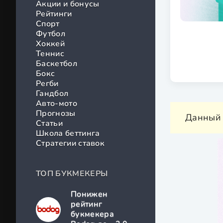
Акции и бонусы
Рейтинги
Спорт
Футбол
Хоккей
Теннис
Баскетбол
Бокс
Регби
Гандбол
Авто-мото
Прогнозы
Данный 
Статьи
Школа беттинга
Стратегии ставок
ТОП БУКМЕКЕРЫ
Понижен
рейтинг
букмекера