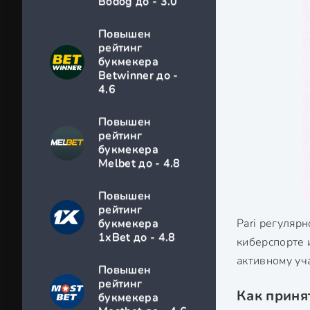
Bodog до - 3.0
Повышен
рейтинг
букмекера
Betwinner до -
4.6
Повышен
рейтинг
букмекера
Melbet до - 4.8
Повышен
рейтинг
Pari регуляр
букмекера
1xBet до - 4.8
киберспорте 
активному уч
Повышен
рейтинг
Как приня
букмекера