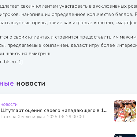
редлагает своим клиентам участвовать в эксклюзивных р
 игроков, накопивших определенное количество баллов.
рать крупные призы, такие как игровые консоли, смартфо
тится о своих клиентах и стремится предоставить им макс
сы, предлагаемые компанией, делают игру более интересн
ои шансы на выигрыш.
r-bk-ru-1]
ные
новости
НОВОСТИ
Штутгарт оценил своего нападающего в 100 млн евро
Татьяна Хмельницкая, 2025-06-29 00:00