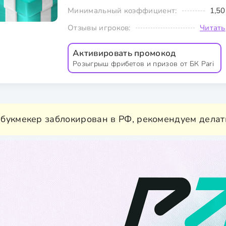
Минимальный коэффициент:
1,50
Отзывы игроков:
Читать
Активировать промокод
Розыгрыш фрибетов и призов от БК Pari
букмекер заблокирован в РФ, рекомендуем делат