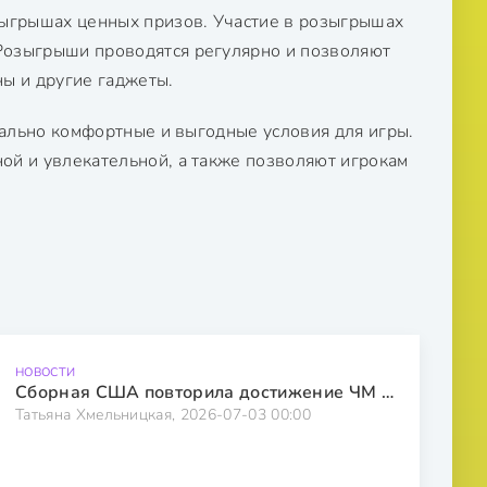
озыгрышах ценных призов. Участие в розыгрышах
 Розыгрыши проводятся регулярно и позволяют
ны и другие гаджеты.
имально комфортные и выгодные условия для игры.
ой и увлекательной, а также позволяют игрокам
НОВОСТИ
Сборная США повторила достижение ЧМ спустя 20 лет
Татьяна Хмельницкая, 2026-07-03 00:00