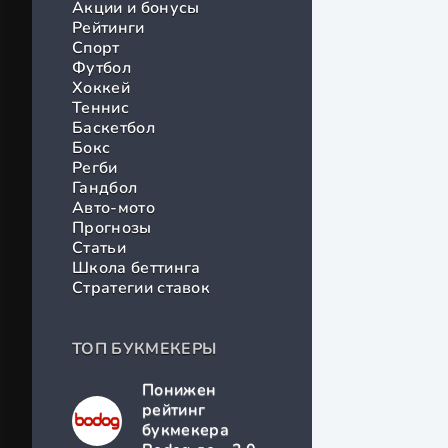
Акции и бонусы
Рейтинги
Спорт
Футбол
Хоккей
Теннис
Баскетбол
Бокс
Регби
Гандбол
Авто-мото
Прогнозы
Статьи
Школа беттинга
Стратегии ставок
ТОП БУКМЕКЕРЫ
Понижен
рейтинг
букмекера