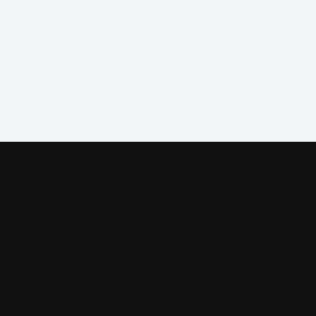
а на сайте
023-2024, Shans.Bet