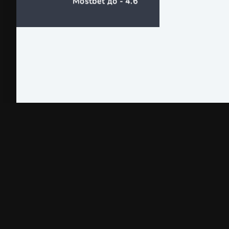
Mostbet до - 4.6
Правила сайта
Реклам
Shans
Bet
Все права защищены, 2