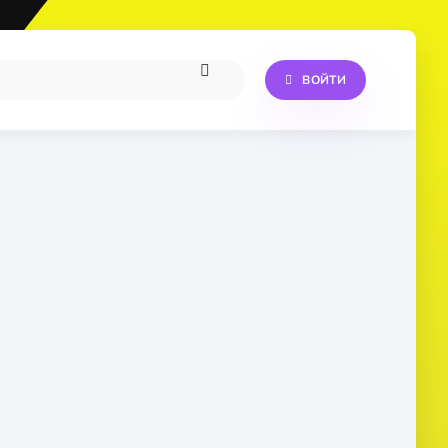
ВОЙТИ