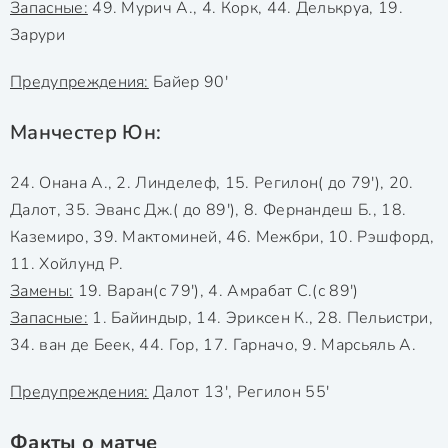
Запасные:
49. Мурич А., 4. Корк, 44. Делькруа, 19.
Зарури
Предупреждения:
Байер 90'
Манчестер Юн:
24. Онана А., 2. Линделеф, 15. Регилон( до 79'), 20.
Далот, 35. Эванс Дж.( до 89'), 8. Фернандеш Б., 18.
Каземиро, 39. Мактоминей, 46. Межбри, 10. Рэшфорд,
11. Хойлунд Р.
Замены:
19. Варан(с 79'), 4. Амрабат С.(с 89')
Запасные:
1. Байиндыр, 14. Эриксен К., 28. Пельистри,
34. ван де Беек, 44. Гор, 17. Гарначо, 9. Марсьяль А.
Предупреждения:
Далот 13', Регилон 55'
Факты о матче