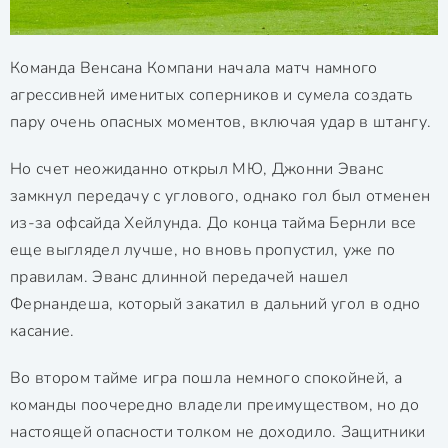
Команда Венсана Компани начала матч намного
агрессивней именитых соперников и сумела создать
пару очень опасных моментов, включая удар в штангу.
Но счет неожиданно открыл МЮ, Джонни Эванс
замкнул передачу с углового, однако гол был отменен
из-за офсайда Хейлунда. До конца тайма Бернли все
еще выглядел лучше, но вновь пропустил, уже по
правилам. Эванс длинной передачей нашел
Фернандеша, который закатил в дальний угол в одно
касание.
Во втором тайме игра пошла немного спокойней, а
команды поочередно владели преимуществом, но до
настоящей опасности толком не доходило. Защитники