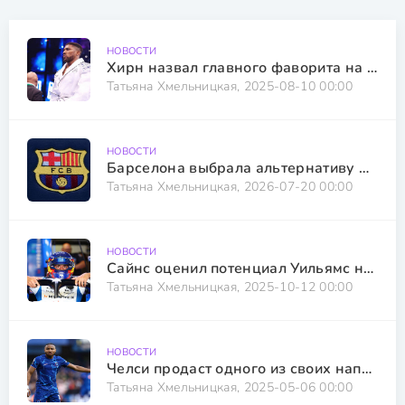
НОВОСТИ
Хирн назвал главного фаворита на бой с Джошуа
Татьяна Хмельницкая, 2025-08-10 00:00
НОВОСТИ
Барселона выбрала альтернативу Альваресу
Татьяна Хмельницкая, 2026-07-20 00:00
НОВОСТИ
Сайнс оценил потенциал Уильямс на сезон-2026
Татьяна Хмельницкая, 2025-10-12 00:00
НОВОСТИ
Челси продаст одного из своих нападающих
Татьяна Хмельницкая, 2025-05-06 00:00