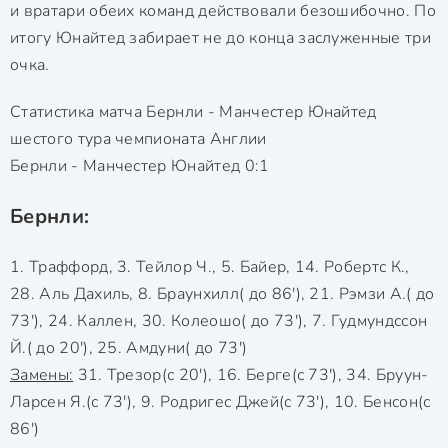
и вратари обеих команд действовали безошибочно. По
итогу Юнайтед забирает не до конца заслуженные три
очка.
Статистика матча Бернли - Манчестер Юнайтед
шестого тура чемпионата Англии
Бернли - Манчестер Юнайтед 0:1
Бернли:
1. Траффорд, 3. Тейлор Ч., 5. Байер, 14. Робертс К.,
28. Аль Дахиль, 8. Браунхилл( до 86'), 21. Рэмзи А.( до
73'), 24. Каллен, 30. Колеошо( до 73'), 7. Гудмундссон
Й.( до 20'), 25. Амдуни( до 73')
Замены:
31. Трезор(с 20'), 16. Берге(с 73'), 34. Бруун-
Ларсен Я.(с 73'), 9. Родригес Джей(с 73'), 10. Бенсон(с
86')