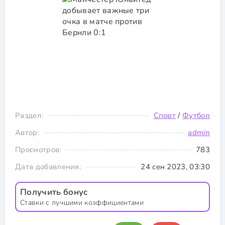
Раздел:
Спорт
/
Футбол
Автор:
admin
Просмотров:
783
Дата добавления:
24 сен 2023, 03:30
Получить бонус
Ставки с лучшими коэффициентами