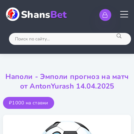
Shans
Bet
Наполи - Эмполи прогноз на матч
от AntonYurash 14.04.2025
₽1000 на ставки