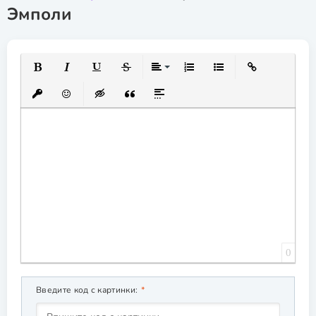
Эмполи
Полужирный
Курсив
Подчеркнутый
Зачеркнутый
Выравнивание
Нумерованный список
Маркированный спис
Вставить ссылк
Вставить защищенную ссылку
Вставить смайлик
Вставка скрытого текста
Вставка цитаты
Вставка спойлера
0
Введите код с картинки: