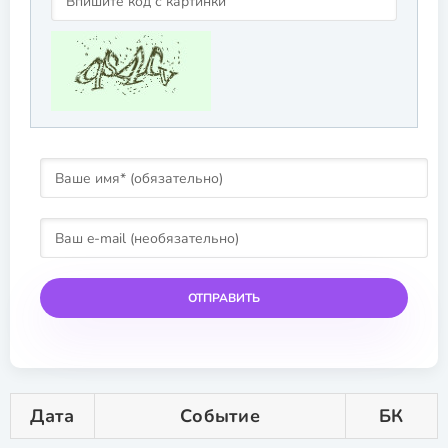
ОТПРАВИТЬ
Дата
Событие
БК