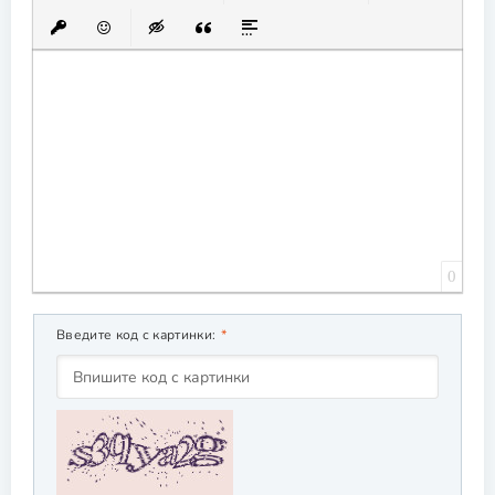
Полужирный
Курсив
Подчеркнутый
Зачеркнутый
Выравнивание
Нумерованный список
Маркированный спис
Вставить ссылк
Вставить защищенную ссылку
Вставить смайлик
Вставка скрытого текста
Вставка цитаты
Вставка спойлера
0
Введите код с картинки: