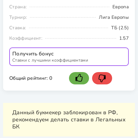
Страна:
Европа
Турнир:
Лига Европы
Ставка:
ТБ (2.5)
Коэффициент:
1.57
Получить бонус
Ставки с лучшими коэффициентами
Общий рейтинг:
0
Данный букмекер заблокирован в РФ,
рекомендуем делать ставки в Легальных
БК