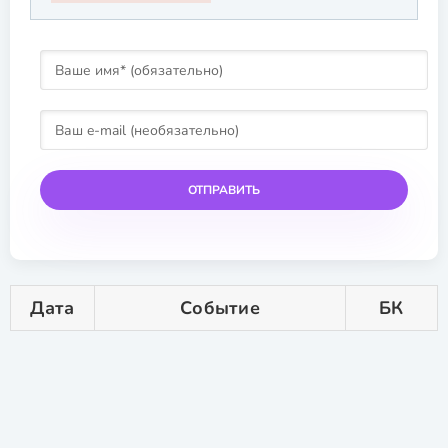
ОТПРАВИТЬ
Дата
Событие
БК