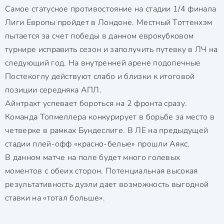
Самое статусное противостояние на стадии 1/4 финала
Лиги Европы пройдет в Лондоне. Местный Тоттенхэм
пытается за счет победы в данном еврокубковом
турнире исправить сезон и заполучить путевку в ЛЧ на
следующий год. На внутренней арене подопечные
Постекоглу действуют слабо и близки к итоговой
позиции середняка АПЛ.
Айнтрахт успевает бороться на 2 фронта сразу.
Команда Топмеллера конкурирует в борьбе за место в
четверке в рамках Бундеслиге. В ЛЕ на предыдущей
стадии плей-офф «красно-белые» прошли Аякс.
В данном матче на поле будет много голевых
моментов с обеих сторон. Потенциальная высокая
результативность дуэли дает возможность выгодной
ставки на «тотал больше».