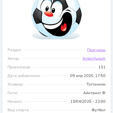
Раздел:
Прогнозы
Автор:
AntonYurash
Просмотров:
131
Дата добавления:
09 апр 2025, 17:50
Хозяева:
Тоттенхэм
Гости:
Айнтрахт Ф
Начало:
10/04/2025 - 22:00
Вид спорта:
Футбол