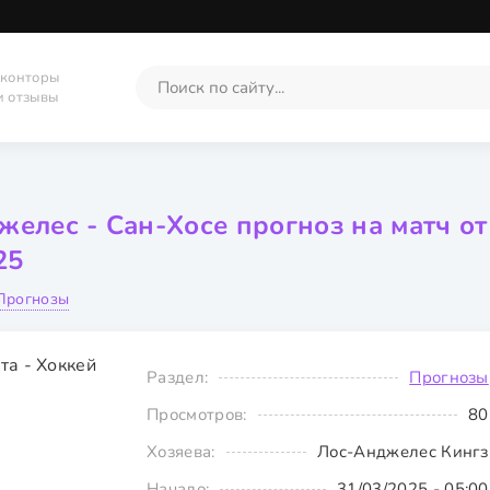
 конторы
и отзывы
елес - Сан-Хосе прогноз на матч от
25
Прогнозы
Раздел:
Прогнозы
Просмотров:
80
Хозяева:
Лос-Анджелес Кингз
Начало:
31/03/2025 - 05:00