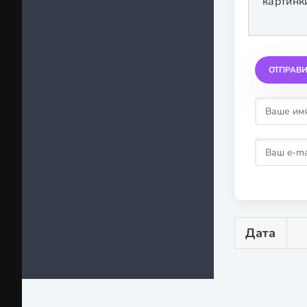
картинк
ОТПРАВИ
Дата