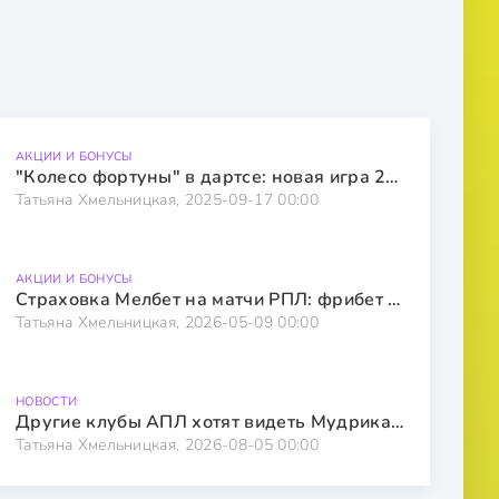
АКЦИИ И БОНУСЫ
"Колесо фортуны" в дартсе: новая игра 24/7 от OLIMPBET
Татьяна Хмельницкая, 2025-09-17 00:00
АКЦИИ И БОНУСЫ
Страховка Мелбет на матчи РПЛ: фрибет до 10 000 рублей за нулевую ничью
Татьяна Хмельницкая, 2026-05-09 00:00
НОВОСТИ
Другие клубы АПЛ хотят видеть Мудрика в своих составах
Татьяна Хмельницкая, 2026-08-05 00:00