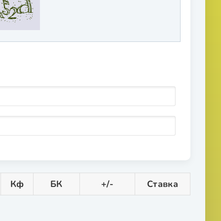
Кф
БК
+/-
Ставка