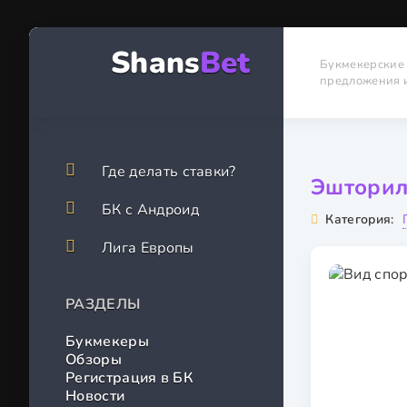
Shans
Bet
Букмекерские
предложения 
Где делать ставки?
Эшторил 
БК с Андроид
Категория:
Лига Европы
РАЗДЕЛЫ
Букмекеры
Обзоры
Регистрация в БК
Новости