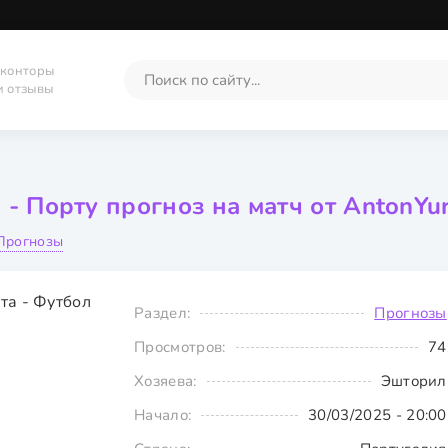
 конторы
и отзывы
- Порту прогноз на матч от AntonYur
Прогнозы
Раздел:
Прогнозы
Просмотров:
74
Хозяева:
Эшторил
Начало:
30/03/2025 - 20:00