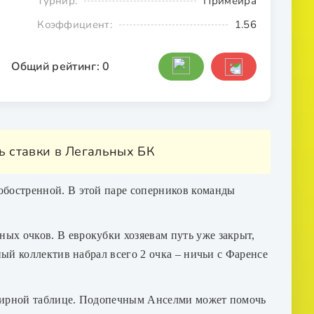
Турнир:
Примейра
Коэффициент:
1.56
Общий рейтинг:
0
ь ставки в Легальных БК
обостренной. В этой паре соперников команды
ых очков. В еврокубки хозяевам путь уже закрыт,
нный коллектив набрал всего 2 очка – ничьи с Фаренсе
рнирной таблице. Подопечным Анселми может помочь