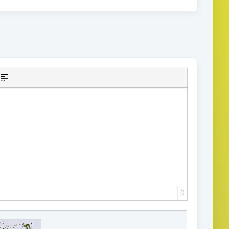
ылку
того текста
а цитаты
ставка спойлера
0