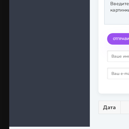
Введите
картинк
ОТПРАВИ
Дата