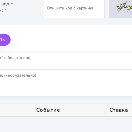
 код с
и:
ТЬ
Событие
Ставка