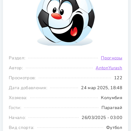
Раздел:
Прогнозы
Автор:
AntonYurash
Просмотров:
122
Дата добавления:
24 мар 2025, 18:48
Хозяева:
Колумбия
Гости:
Парагвай
Начало:
26/03/2025 - 03:00
Вид спорта:
Футбол