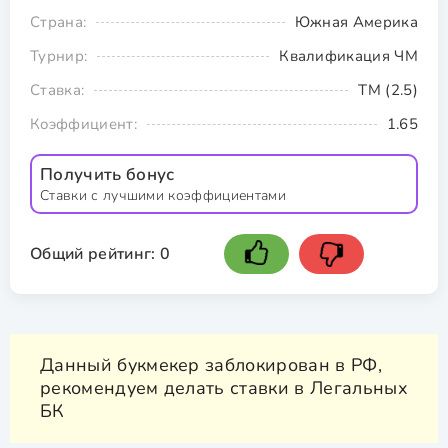
Страна:
Южная Америка
Турнир:
Квалификация ЧМ
Ставка:
ТМ (2.5)
Коэффициент:
1.65
Получить бонус
Ставки с лучшими коэффициентами
Общий рейтинг:
0
Данный букмекер заблокирован в РФ,
рекомендуем делать ставки в Легальных
БК