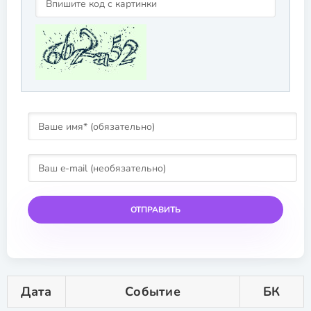
ОТПРАВИТЬ
Дата
Событие
БК