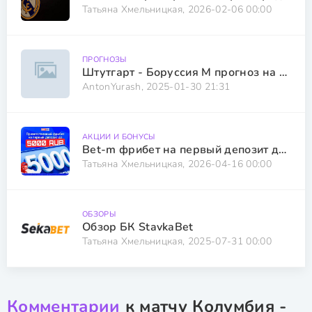
Татьяна Хмельницкая, 2026-02-06 00:00
ПРОГНОЗЫ
Штутгарт - Боруссия М прогноз на матч от AntonYurash 01.02.2025
AntonYurash, 2025-01-30 21:31
АКЦИИ И БОНУСЫ
Bet-m фрибет на первый депозит до 5000 рублей
Татьяна Хмельницкая, 2026-04-16 00:00
ОБЗОРЫ
Обзор БК StavkaBet
Татьяна Хмельницкая, 2025-07-31 00:00
Комментарии
к матчу Колумбия -