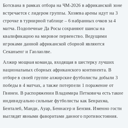
Ботсвана в рамках отбора на ЧМ-2026 в африканской зоне
встречается с лидером группы. Хозяева арены идут на 3
строчке в турнирной таблице – 6 набранных очков за 4
матча. Подопечные Да Росы сохраняют шансы на
квалификацию на мировое первенство. Ведущими
игроками данной африканской сборной являются
Секаньенг и Гаолаолве.
Алжир мощная команда, входящая в шестерку лучших
национальных сборных африканского континента. В
отборе в своей группе алжирские футболисты добыли 3
победы в 4 матчах, а также потерпели 1 поражение от
Гвинеи. В распоряжении Владимира Петковича есть такие
индивидуально сильные футболисты как Бенрахма,
Бенталеб, Манди, Ауар, Беннасер и Бензия. Именно гости
выглядят явными фаворитами данного противостояния.