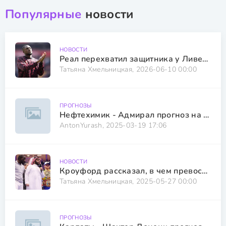
Популярные
новости
НОВОСТИ
Реал перехватил защитника у Ливерпуля
Татьяна Хмельницкая, 2026-06-10 00:00
ПРОГНОЗЫ
Нефтехимик - Адмирал прогноз на матч от AntonYurash 21.03.2025
AntonYurash, 2025-03-19 17:06
НОВОСТИ
Кроуфорд рассказал, в чем превосходит Альвареса
Татьяна Хмельницкая, 2025-05-27 00:00
ПРОГНОЗЫ