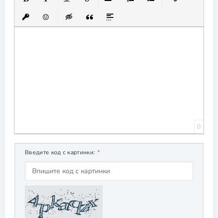
Полужирный
Курсив
Подчеркнутый
Зачеркнутый
Выравнивание
Нумерованный список
Маркированный спис
Вставить ссылк
Вставить защищенную ссылку
Вставить смайлик
Вставка скрытого текста
Вставка цитаты
Вставка спойлера
0
Введите код с картинки: