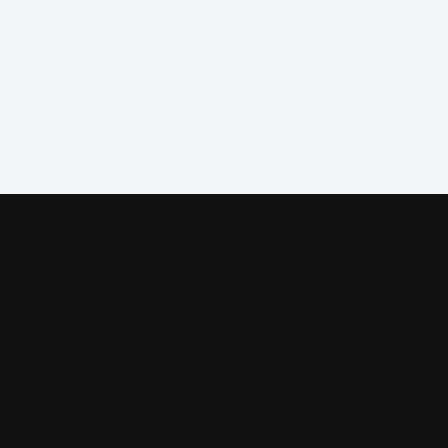
Shans
Bet