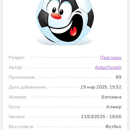
Раздел:
Прогнозы
Автор:
AntonYurash
Просмотров:
89
Дата добавления:
19 мар 2025, 15:32
Хозяева:
Ботсвана
Гости:
Алжир
Начало:
21/03/2025 - 16:00
Вид спорта:
Футбол