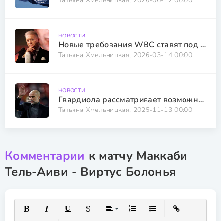
Татьяна Хмельницкая, 2026-06-12 00:00
НОВОСТИ
Новые требования WBC ставят под угрозу абсолютный титул Усика
Татьяна Хмельницкая, 2026-03-14 00:00
НОВОСТИ
Гвардиола рассматривает возможность покинуть Манчестер Сити летом
Татьяна Хмельницкая, 2025-11-13 00:00
Комментарии
к матчу Маккаби
Тель-Аиви - Виртус Болонья