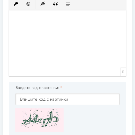
Полужирный
Курсив
Подчеркнутый
Зачеркнутый
Выравнивание
Нумерованный список
Маркированный спис
Вставить ссылк
Вставить защищенную ссылку
Вставить смайлик
Вставка скрытого текста
Вставка цитаты
Вставка спойлера
0
Введите код с картинки: