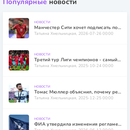
Популярные
новости
НОВОСТИ
Манчестер Сити хочет подписать португальского вингера
Татьяна Хмельницкая, 2026-07-26 00:00
НОВОСТИ
Третий тур Лиги чемпионов - самый результативный в истории турнира
Татьяна Хмельницкая, 2025-10-24 00:00
НОВОСТИ
Томас Мюллер объяснил, почему решился покинуть Баварию
Татьяна Хмельницкая, 2025-12-25 00:00
НОВОСТИ
ФИА утвердила изменения регламента на 2027-2028