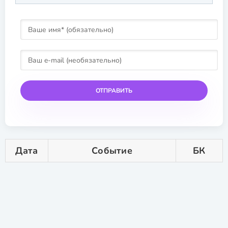
ОТПРАВИТЬ
Дата
Событие
БК