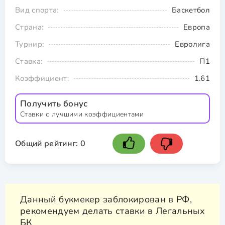
Вид спорта:
Баскетбол
Страна:
Европа
Турнир:
Евролига
Ставка:
П1
Коэффициент:
1.61
Получить бонус
Ставки с лучшими коэффициентами
Общий рейтинг:
0
Данный букмекер заблокирован в РФ,
рекомендуем делать ставки в Легальных
БК