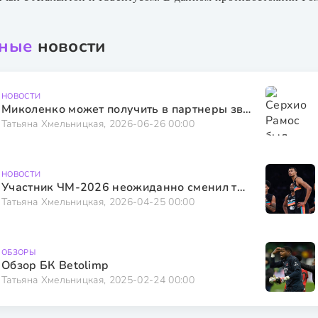
ные
новости
НОВОСТИ
Миколенко может получить в партнеры звезду Арсенала
Татьяна Хмельницкая, 2026-06-26 00:00
НОВОСТИ
Участник ЧМ-2026 неожиданно сменил тренера
Татьяна Хмельницкая, 2026-04-25 00:00
ОБЗОРЫ
Обзор БК Betolimp
Татьяна Хмельницкая, 2025-02-24 00:00