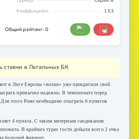
Турнир:
Серия А
Коэффициент:
1.53
Общий рейтинг:
0
ь ставки в Легальных БК
 вот в Лиге Европы «волки» уже прекратили свой
 сыграть привычно надежно. В чемпионате перед
 Для этого Роме необходимо отыграть 6 пунктов
авляет 4 пункта. С таким мизерным гандикапом
ионата. В крайних турах гости добыли всего 2 очка
ма большой фаворит.