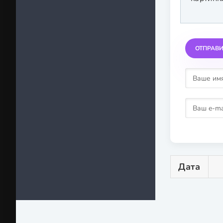
ОТПРАВИ
Дата