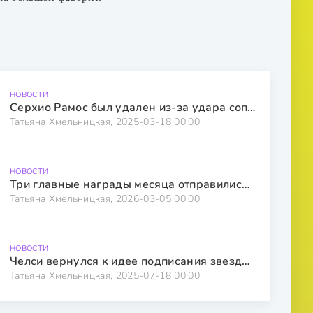
НОВОСТИ
Серхио Рамос был удален из-за удара соперника
Татьяна Хмельницкая, 2025-03-18 00:00
НОВОСТИ
Три главные награды месяца отправились в Сан-Антонио
Татьяна Хмельницкая, 2026-03-05 00:00
НОВОСТИ
Челси вернулся к идее подписания звездного голкипера
Татьяна Хмельницкая, 2025-07-18 00:00