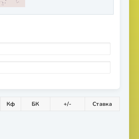
Кф
БК
+/-
Ставка