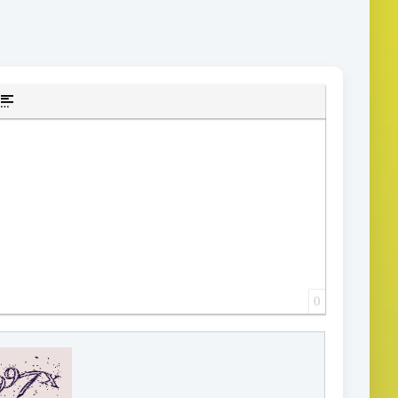
ылку
того текста
а цитаты
ставка спойлера
0