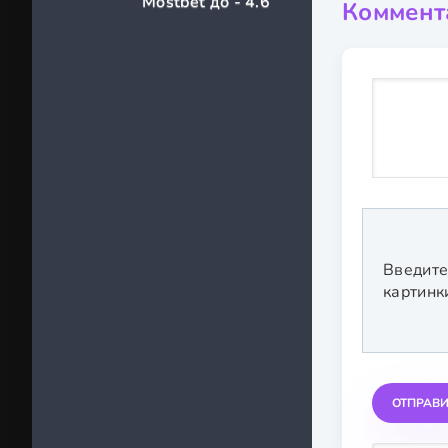
Mostbet до - 4.6
Коммент
Введите
картинк
ОТПРАВИ