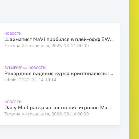
НОВОСТИ
Шахматист NaVi пробился в плей-офф EWC-2025
Татьяна Хмельницкая, 2025-08-01 00:00
БУКМЕКЕРЫ / НОВОСТИ
Рекордное падение курса криптовалюты ICON - обновлены последние данные
admin, 2020-01-14 19:14
НОВОСТИ
Daily Mail раскрыл состояние игроков Манчестер Сити после поражения от Реала
Татьяна Хмельницкая, 2026-03-14 00:00