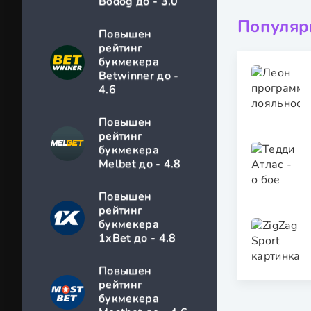
Bodog до - 3.0
Популяр
Повышен
рейтинг
букмекера
Betwinner до -
4.6
Повышен
рейтинг
букмекера
Melbet до - 4.8
Повышен
рейтинг
букмекера
1xBet до - 4.8
Повышен
рейтинг
букмекера