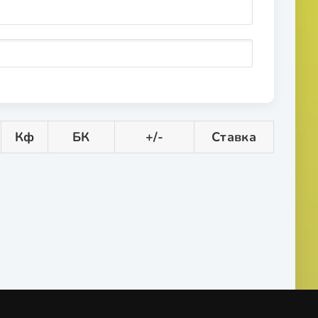
Кф
БК
+/-
Ставка