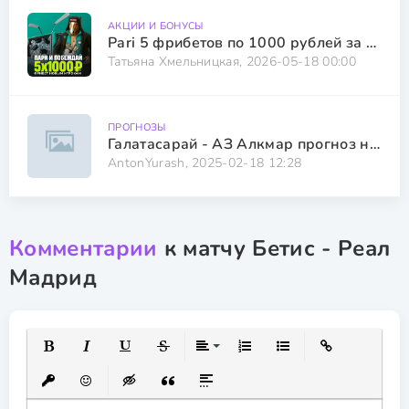
АКЦИИ И БОНУСЫ
Pari 5 фрибетов по 1000 рублей за регистрацию и пополнение
Татьяна Хмельницкая, 2026-05-18 00:00
ПРОГНОЗЫ
Галатасарай - АЗ Алкмар прогноз на матч от AntonYurash 20.02.2025
AntonYurash, 2025-02-18 12:28
Комментарии
к матчу Бетис - Реал
Мадрид
Полужирный
Курсив
Подчеркнутый
Зачеркнутый
Выравнивание
Нумерованный список
Маркированный спис
Вставить ссылк
Вставить защищенную ссылку
Вставить смайлик
Вставка скрытого текста
Вставка цитаты
Вставка спойлера