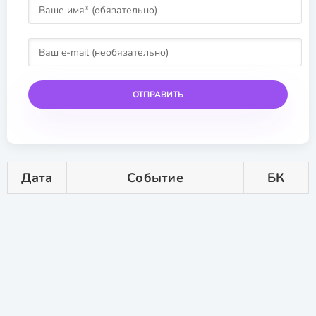
ОТПРАВИТЬ
Дата
Событие
БК