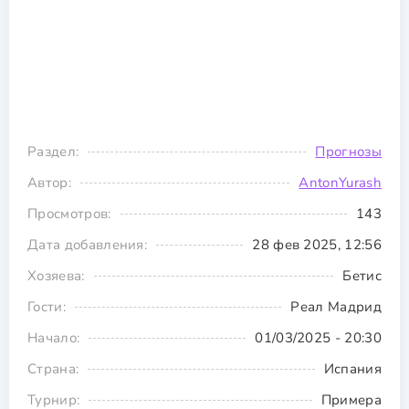
Раздел:
Прогнозы
Автор:
AntonYurash
Просмотров:
143
Дата добавления:
28 фев 2025, 12:56
Хозяева:
Бетис
Гости:
Реал Мадрид
Начало:
01/03/2025 - 20:30
Страна:
Испания
Турнир:
Примера