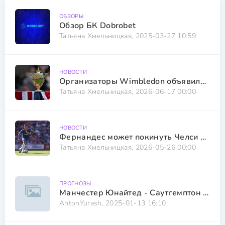
ОБЗОРЫ
Обзор БК Dobrobet
Татьяна Хмельницкая, 2025-03-27 10:59
НОВОСТИ
Организаторы Wimbledon объявили первых обладателей wild card
Татьяна Хмельницкая, 2026-06-17 00:00
НОВОСТИ
Фернандес может покинуть Челси ради топ-клуба
Татьяна Хмельницкая, 2026-05-26 00:00
ПРОГНОЗЫ
Манчестер Юнайтед - Саутгемптон прогноз на матч от AntonYurash 16.01.2025
AntonYurash, 2025-01-13 16:10