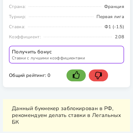
Страна:
Франция
Турнир:
Первая лига
Ставка:
Ф1 (-1.5)
Коэффициент:
2.08
Получить бонус
Ставки с лучшими коэффициентами
Общий рейтинг:
0
Данный букмекер заблокирован в РФ,
рекомендуем делать ставки в Легальных
БК