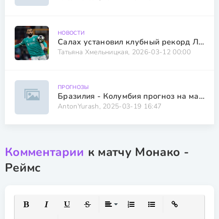
НОВОСТИ
Салах установил клубный рекорд Ливерпуля в Лиге чемпионов
Татьяна Хмельницкая, 2026-03-12 00:00
ПРОГНОЗЫ
Бразилия - Колумбия прогноз на матч от AntonYurash 21.03.2025
AntonYurash, 2025-03-19 16:47
Комментарии
к матчу Монако -
Реймс
Полужирный
Курсив
Подчеркнутый
Зачеркнутый
Выравнивание
Нумерованный список
Маркированный спис
Вставить ссылк