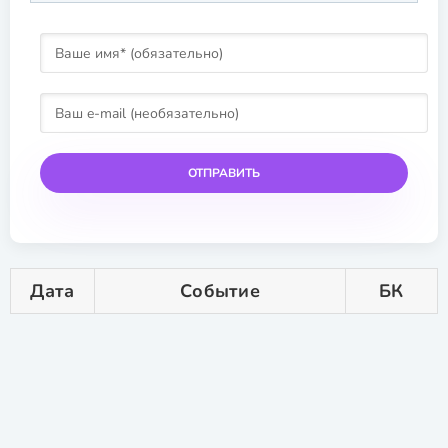
ОТПРАВИТЬ
Дата
Событие
БК