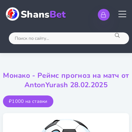
Shans
Bet
Монако - Реймс прогноз на матч от
AntonYurash 28.02.2025
₽1000 на ставки