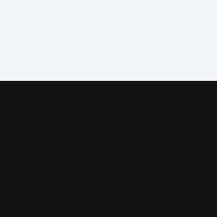
Shans
Bet