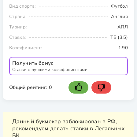
Вид спорта:
Футбол
Страна:
Англия
Турнир:
АПЛ
Ставка:
ТБ (3.5)
Коэффициент:
1.90
Получить бонус
Ставки с лучшими коэффициентами
Общий рейтинг:
0
Данный букмекер заблокирован в РФ,
рекомендуем делать ставки в Легальных
БК