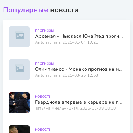
Популярные
новости
ПРОГНОЗЫ
Арсенал - Ньюкасл Юнайтед прогноз на матч от AntonYurash
AntonYurash, 2025-01-04 19:21
ПРОГНОЗЫ
Олимпиакос - Монако прогноз на матч от Anton Yurash 27.03.2025
AntonYurash, 2025-03-26 12:53
НОВОСТИ
Гвардиола впервые в карьере не победил тренера-соперника в четырех первых матчах подряд
Татьяна Хмельницкая, 2026-01-09 00:00
НОВОСТИ