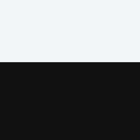
Shans
Bet